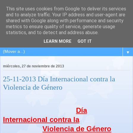
This site uses cookies from Google to deliver its services
and to analyze traffic. Your IP address and user-agent are
shared with Google along with performance and security
metrics to ensure quality of service, generate usage
statistics, and to detect and address abuse.
LEARN MORE
GOT IT
▼
miércoles, 27 de noviembre de 2013
25-11-2013 Día Internacional contra la
Violencia de Género
Día
Internacional contra la
Violencia de Género