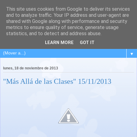
This site uses cookies from Google to deliver its services
and to analyze traffic. Your IP address and user-agent are
shared with Google along with performance and security
metrics to ensure quality of service, generate usage
statistics, and to detect and address abuse.
LEARN MORE
GOT IT
▼
lunes, 18 de noviembre de 2013
"Más Allá de las Clases" 15/11/2013