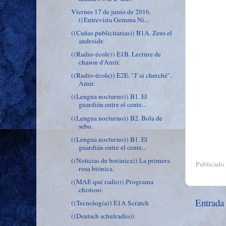
Viernes 17 de junio de 2016.
((Entrevista Gemma Ni...
((Cuñas publicitarias)) B1A. Zeus el
androide
((Radio-école)) E1B. Lecture de
chason d'Amir.
((Radio-école)) E2E. "J’ai cherché".
Amir.
((Lengua nocturno)) B1. El
guardián entre el cente...
((Lengua nocturno)) B2. Bola de
sebo.
((Lengua nocturno)) B1. El
guardián entre el cente...
((Noticias de botánica)) La primera
Publicado
rosa biónica.
((MAE qué radio)) Programa
chistoso.
Entrada
((Tecnología)) E1A Scratch
((Deutsch schulradio))