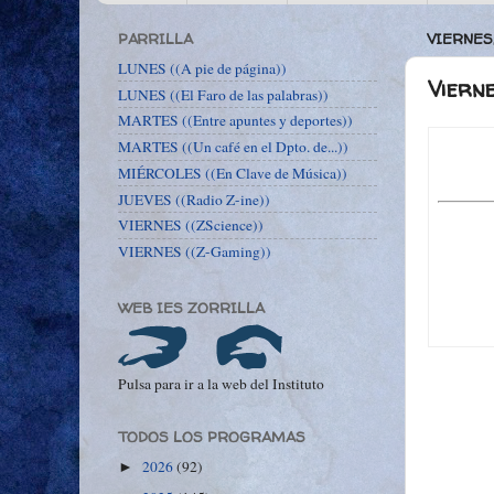
PARRILLA
VIERNES,
LUNES ((A pie de página))
Vierne
LUNES ((El Faro de las palabras))
MARTES ((Entre apuntes y deportes))
MARTES ((Un café en el Dpto. de...))
MIÉRCOLES ((En Clave de Música))
JUEVES ((Radio Z-ine))
VIERNES ((ZScience))
VIERNES ((Z-Gaming))
WEB IES ZORRILLA
Pulsa para ir a la web del Instituto
TODOS LOS PROGRAMAS
2026
(92)
►