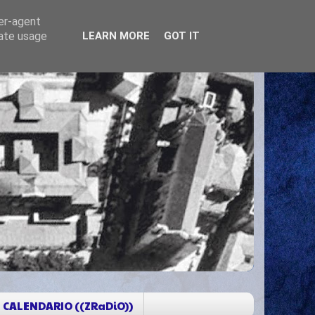
ser-agent
rate usage
LEARN MORE
GOT IT
CALENDARIO ((ZRaDiO))