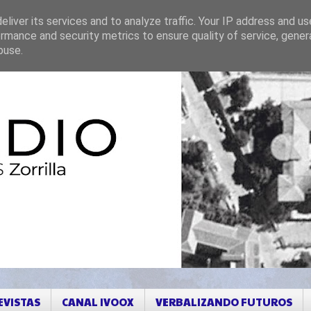
liver its services and to analyze traffic. Your IP address and u
rmance and security metrics to ensure quality of service, gene
buse.
EVISTAS
CANAL IVOOX
VERBALIZANDO FUTUROS