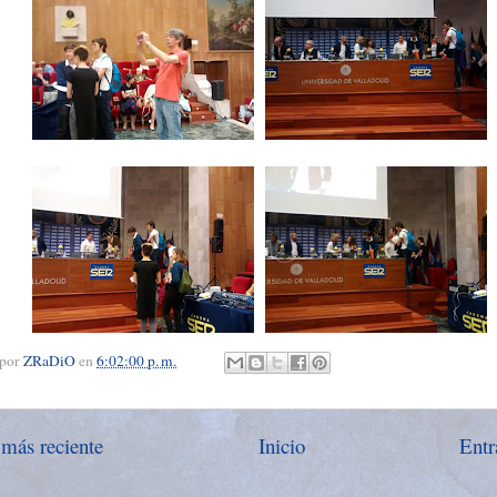
 por
ZRaDiO
en
6:02:00 p. m.
 más reciente
Inicio
Entr