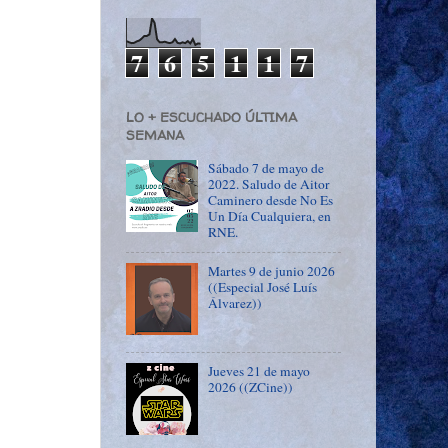
7
6
5
1
1
7
LO + ESCUCHADO ÚLTIMA
SEMANA
Sábado 7 de mayo de
2022. Saludo de Aitor
Caminero desde No Es
Un Día Cualquiera, en
RNE.
Martes 9 de junio 2026
((Especial José Luís
Álvarez))
Jueves 21 de mayo
2026 ((ZCine))