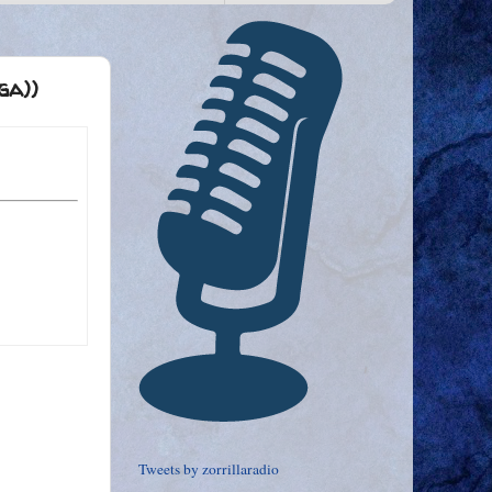
ga))
Tweets by zorrillaradio