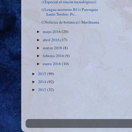
((Especial el rincón tecnológico))
((Lengua nocturno B1)) Parroquia
Santo Toribio. Pe...
((Noticias de botánica)) Marihuana.
mayo 2016
(20)
►
abril 2016
(17)
►
marzo 2016
(8)
►
febrero 2016
(9)
►
enero 2016
(10)
►
2015
(99)
►
2014
(92)
►
2013
(32)
►