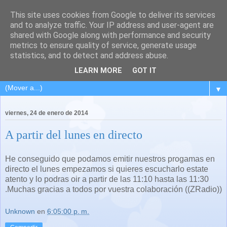
This site uses cookies from Google to deliver its services
and to analyze traffic. Your IP address and user-agent are
shared with Google along with performance and security
metrics to ensure quality of service, generate usage
statistics, and to detect and address abuse.
LEARN MORE
GOT IT
▼
viernes, 24 de enero de 2014
A partir del lunes en directo
He conseguido que podamos emitir nuestros progamas en
directo el lunes empezamos si quieres escucharlo estate
atento y lo podras oir a partir de las 11:10 hasta las 11:30
.Muchas gracias a todos por vuestra colaboración ((ZRadio))
Unknown
en
6:05:00 p. m.