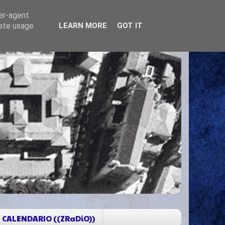
ser-agent
rate usage
LEARN MORE
GOT IT
CALENDARIO ((ZRaDiO))