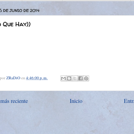
6 DE JUNIO DE 2014
o Que Hay))
 por
ZRaDiO
en
4:46:00 p. m.
 más reciente
Inicio
Entr