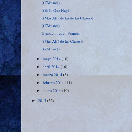
((ZMusic))
((Es lo Que Hay))
((Más Allá de las de las Clases))
((ZMusic))
Grabaciones en Francés
((Más Allá de las Clases))
((ZMusic))
mayo 2014
(10)
►
abril 2014
(16)
►
marzo 2014
(8)
►
febrero 2014
(11)
►
enero 2014
(10)
►
2013
(32)
►