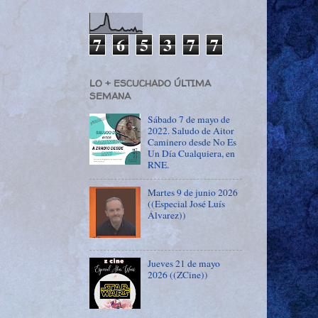
7
6
5
3
7
7
LO + ESCUCHADO ÚLTIMA
SEMANA
Sábado 7 de mayo de
2022. Saludo de Aitor
Caminero desde No Es
Un Día Cualquiera, en
RNE.
Martes 9 de junio 2026
((Especial José Luís
Álvarez))
Jueves 21 de mayo
2026 ((ZCine))