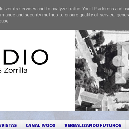
liver its services and to analyze traffic. Your IP address and u
rmance and security metrics to ensure quality of service, gene
buse.
EVISTAS
CANAL IVOOX
VERBALIZANDO FUTUROS