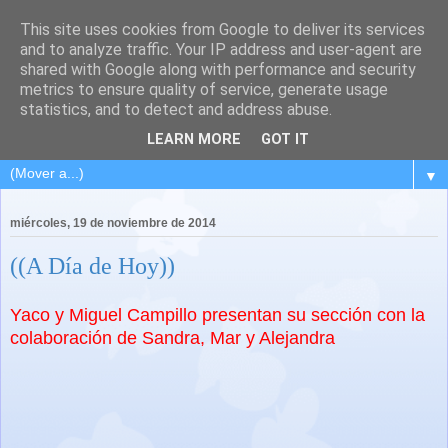
This site uses cookies from Google to deliver its services
and to analyze traffic. Your IP address and user-agent are
shared with Google along with performance and security
metrics to ensure quality of service, generate usage
statistics, and to detect and address abuse.
LEARN MORE
GOT IT
▼
miércoles, 19 de noviembre de 2014
((A Día de Hoy))
Yaco y Miguel Campillo presentan su sección con la
colaboración de Sandra, Mar y Alejandra