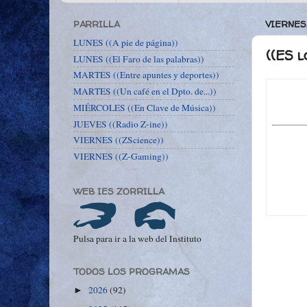
PARRILLA
VIERNES,
LUNES ((A pie de página))
((ES 
LUNES ((El Faro de las palabras))
MARTES ((Entre apuntes y deportes))
MARTES ((Un café en el Dpto. de...))
MIÉRCOLES ((En Clave de Música))
JUEVES ((Radio Z-ine))
VIERNES ((ZScience))
VIERNES ((Z-Gaming))
WEB IES ZORRILLA
Pulsa para ir a la web del Instituto
TODOS LOS PROGRAMAS
2026
(92)
►