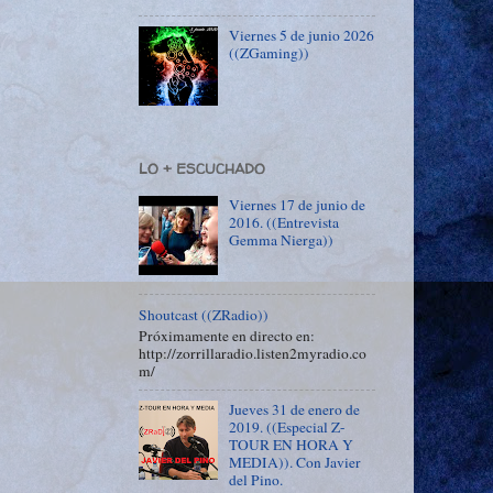
Viernes 5 de junio 2026
((ZGaming))
LO + ESCUCHADO
Viernes 17 de junio de
2016. ((Entrevista
Gemma Nierga))
Shoutcast ((ZRadio))
Próximamente en directo en:
http://zorrillaradio.listen2myradio.co
m/
Jueves 31 de enero de
2019. ((Especial Z-
TOUR EN HORA Y
MEDIA)). Con Javier
del Pino.