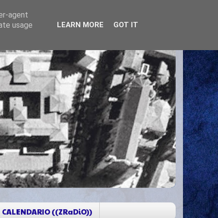
ser-agent
rate usage
LEARN MORE
GOT IT
CALENDARIO ((ZRaDiO))