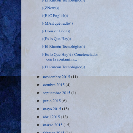
((ZNews))
((E1C English))
((MAE qué radio))
((Hour of Code))
((Es lo Que Hay))
((El Rincón Tecnológico))
((Es lo Que Hay)) / Concienciados
con la contamina...
((El Rincón Tecnológico))
noviembre 2015
(11)
►
octubre 2015
(4)
►
septiembre 2015
(1)
►
junio 2015
(6)
►
mayo 2015
(15)
►
abril 2015
(13)
►
marzo 2015
(15)
►
febrero 2015
(14)
►