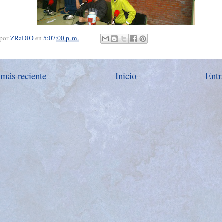
 por
ZRaDiO
en
5:07:00 p. m.
 más reciente
Inicio
Entr