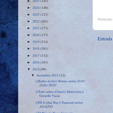
2025
(145)
►
2024
(146)
►
2023
(123)
►
Publicado
2022
(163)
►
2021
(177)
►
2020
(137)
►
Entrada
2019
(214)
►
2018
(291)
►
2017
(132)
►
2016
(107)
►
2015
(99)
▼
diciembre 2015
(12)
▼
((Radio-école)) Bonne année 2016!
¡Feliz 2016!
((Todo sobre el Insti)) Entrevista a
Gerardo Vacas
((ES lo Que Hay)) Especial sorteo
ASALVO
((El Rincón Tecnológico))