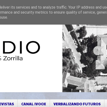
liver its services and to analyze traffic. Your IP address and u
rmance and security metrics to ensure quality of service, gene
buse.
EVISTAS
CANAL IVOOX
VERBALIZANDO FUTUROS