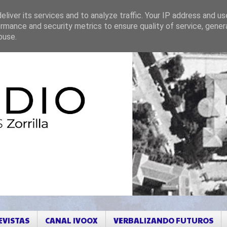
liver its services and to analyze traffic. Your IP address and u
rmance and security metrics to ensure quality of service, gene
buse.
EVISTAS
CANAL IVOOX
VERBALIZANDO FUTUROS