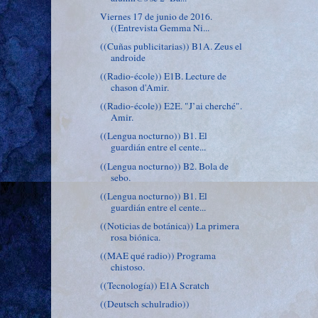
Viernes 17 de junio de 2016.
((Entrevista Gemma Ni...
((Cuñas publicitarias)) B1A. Zeus el
androide
((Radio-école)) E1B. Lecture de
chason d'Amir.
((Radio-école)) E2E. "J’ai cherché".
Amir.
((Lengua nocturno)) B1. El
guardián entre el cente...
((Lengua nocturno)) B2. Bola de
sebo.
((Lengua nocturno)) B1. El
guardián entre el cente...
((Noticias de botánica)) La primera
rosa biónica.
((MAE qué radio)) Programa
chistoso.
((Tecnología)) E1A Scratch
((Deutsch schulradio))