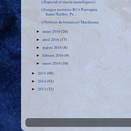
((Especial el rincón tecnológico))
((Lengua nocturno B1)) Parroquia
Santo Toribio. Pe...
((Noticias de botánica)) Marihuana.
mayo 2016
(20)
►
abril 2016
(17)
►
marzo 2016
(8)
►
febrero 2016
(9)
►
enero 2016
(10)
►
2015
(99)
►
2014
(92)
►
2013
(32)
►