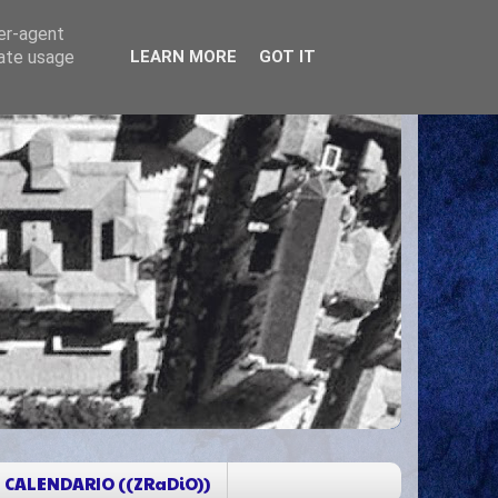
ser-agent
rate usage
LEARN MORE
GOT IT
CALENDARIO ((ZRaDiO))