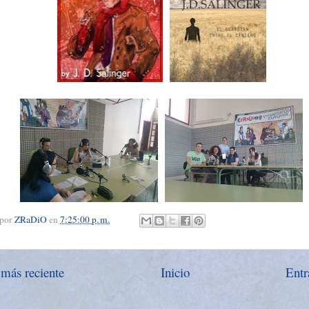
 por
ZRaDiO
en
7:25:00 p. m.
 más reciente
Inicio
Entr