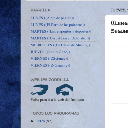
PARRILLA
JUEVES, 
LUNES ((A pie de página))
((Leng
LUNES ((El Faro de las palabras))
Segun
MARTES ((Entre apuntes y deportes))
MARTES ((Un café en el Dpto. de...))
MIÉRCOLES ((En Clave de Música))
JUEVES ((Radio Z-ine))
VIERNES ((ZScience))
VIERNES ((Z-Gaming))
WEB IES ZORRILLA
Pulsa para ir a la web del Instituto
TODOS LOS PROGRAMAS
2026
(92)
►