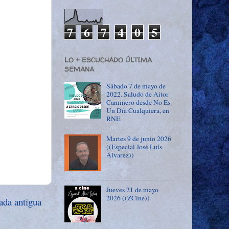
7
6
7
4
0
5
LO + ESCUCHADO ÚLTIMA
SEMANA
Sábado 7 de mayo de
2022. Saludo de Aitor
Caminero desde No Es
Un Día Cualquiera, en
RNE.
Martes 9 de junio 2026
((Especial José Luís
Álvarez))
Jueves 21 de mayo
2026 ((ZCine))
ada antigua