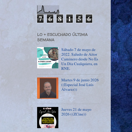
7
6
8
1
5
6
LO + ESCUCHADO ÚLTIMA
SEMANA
Sábado 7 de mayo de
2022. Saludo de Aitor
Caminero desde No Es
Un Día Cualquiera, en
RNE.
Martes 9 de junio 2026
((Especial José Luís
Álvarez))
Jueves 21 de mayo
2026 ((ZCine))