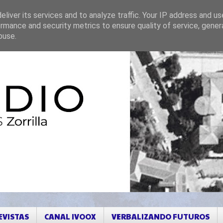
liver its services and to analyze traffic. Your IP address and u
rmance and security metrics to ensure quality of service, gene
buse.
EVISTAS
CANAL IVOOX
VERBALIZANDO FUTUROS