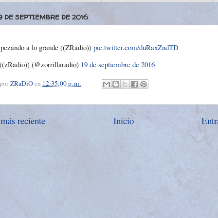
19 DE SEPTIEMBRE DE 2016
ezando a lo grande ((ZRadio))
pic.twitter.com/duRaxZndTD
(zRadio)) (@zorrillaradio)
19 de septiembre de 2016
 por
ZRaDiO
en
12:35:00 p. m.
 más reciente
Inicio
Entr