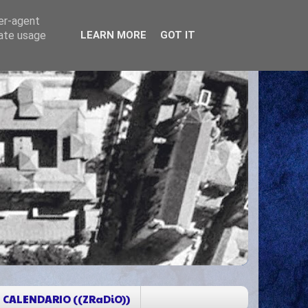
ser-agent
rate usage
LEARN MORE
GOT IT
CALENDARIO ((ZRaDiO))