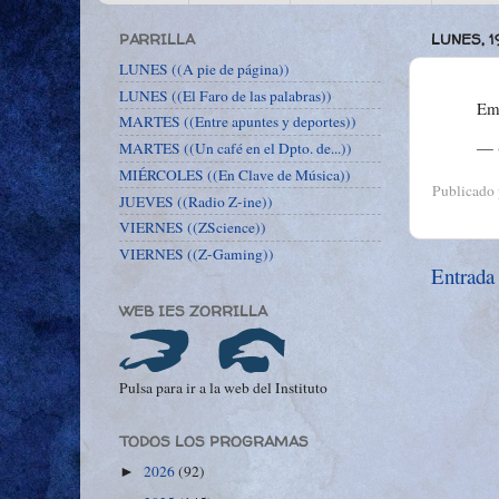
PARRILLA
LUNES, 
LUNES ((A pie de página))
LUNES ((El Faro de las palabras))
Emp
MARTES ((Entre apuntes y deportes))
— (
MARTES ((Un café en el Dpto. de...))
MIÉRCOLES ((En Clave de Música))
Publicado
JUEVES ((Radio Z-ine))
VIERNES ((ZScience))
VIERNES ((Z-Gaming))
Entrada
WEB IES ZORRILLA
Pulsa para ir a la web del Instituto
TODOS LOS PROGRAMAS
2026
(92)
►