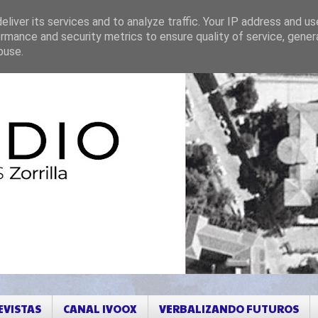
liver its services and to analyze traffic. Your IP address and u
rmance and security metrics to ensure quality of service, gene
buse.
EVISTAS
CANAL IVOOX
VERBALIZANDO FUTUROS