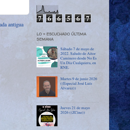
7
6
6
5
6
7
ada antigua
LO + ESCUCHADO ÚLTIMA
SEMANA
Sábado 7 de mayo de
2022. Saludo de Aitor
Caminero desde No Es
Un Día Cualquiera, en
RNE.
Martes 9 de junio 2026
((Especial José Luís
Álvarez))
Jueves 21 de mayo
2026 ((ZCine))