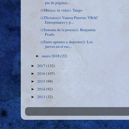
pie de página)...
((Música: tu vida)). Tango
((ZScience)) Vanesa Puertas, VRAC
Entrepinares y p...
((Semana de la poesía)). Benjamín
Prado
((Entre apuntes y deportes)). Los
jueves en el rec...
enero 2018
(22)
►
2017
(132)
►
2016
(107)
►
2015
(99)
►
2014
(92)
►
2013
(32)
►