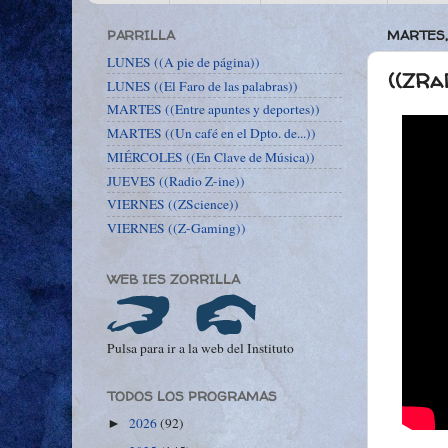
PARRILLA
MARTES,
LUNES ((A pie de página))
((ZRaD
LUNES ((El Faro de las palabras))
MARTES ((Entre apuntes y deportes))
MARTES ((Un café en el Dpto. de...))
MIÉRCOLES ((En Clave de Música))
JUEVES ((Radio Z-ine))
VIERNES ((ZScience))
VIERNES ((Z-Gaming))
WEB IES ZORRILLA
Pulsa para ir a la web del Instituto
TODOS LOS PROGRAMAS
2026
(92)
►