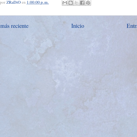
 por
ZRaDiO
en
1:00:00 p. m.
 más reciente
Inicio
Entr