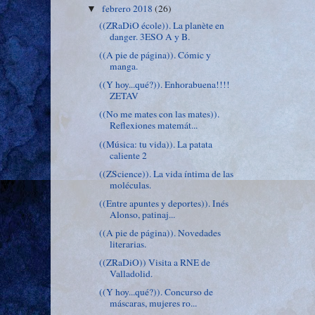
febrero 2018
(26)
▼
((ZRaDiO école)). La planète en
danger. 3ESO A y B.
((A pie de página)). Cómic y
manga.
((Y hoy...qué?)). Enhorabuena!!!!
ZETAV
((No me mates con las mates)).
Reflexiones matemát...
((Música: tu vida)). La patata
caliente 2
((ZScience)). La vida íntima de las
moléculas.
((Entre apuntes y deportes)). Inés
Alonso, patinaj...
((A pie de página)). Novedades
literarias.
((ZRaDiO)) Visita a RNE de
Valladolid.
((Y hoy...qué?)). Concurso de
máscaras, mujeres ro...