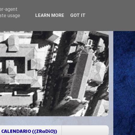
ser-agent
rate usage
LEARN MORE
GOT IT
CALENDARIO ((ZRaDiO))