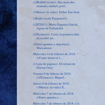
((ZRaDiO école)). Des mots des
mamans, mémés, prof...
((Música: tu vida)). Esther San Juan
((Radio-école Parquesol)).
((ZETAV)). María Eugenia García,
Aguas de Valladolid.
((ZScience)). Carla, la primera niña
en recibir un...
((Entre apuntes y deportes)).
Marcadores
Miércoles 14 de febrero de 2018.
((Como arena en l...
((A pie de página)). El retrato de
Dorian Gray
Viernes 9 de febrero de 2018.
((ZScience)). Miguel...
Jueves 8 de febrero de 2018.
((Música: tu vida)) E...
Miércoles 7 de febrero de 2018.
((Entre apuntes y ...
Miércoles 7 de febrero de 2018. ((A