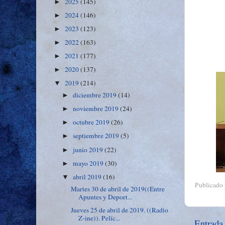
2025
(145)
►
2024
(146)
►
2023
(123)
►
2022
(163)
►
2021
(177)
►
2020
(137)
►
2019
(214)
▼
diciembre 2019
(14)
►
noviembre 2019
(24)
►
octubre 2019
(26)
►
septiembre 2019
(5)
►
junio 2019
(22)
►
mayo 2019
(30)
►
abril 2019
(16)
▼
Publicado
Martes 30 de abril de 2019((Entre
Apuntes y Deport...
Jueves 25 de abril de 2019. ((Radio
Z-ine)). Pelíc...
Entrada