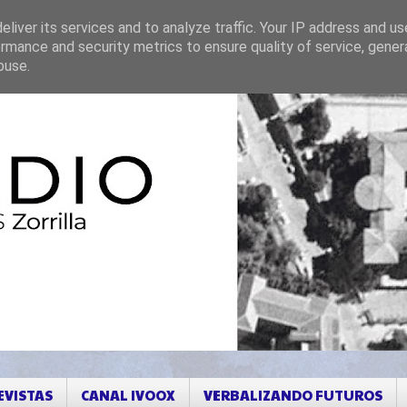
liver its services and to analyze traffic. Your IP address and u
rmance and security metrics to ensure quality of service, gene
buse.
EVISTAS
CANAL IVOOX
VERBALIZANDO FUTUROS