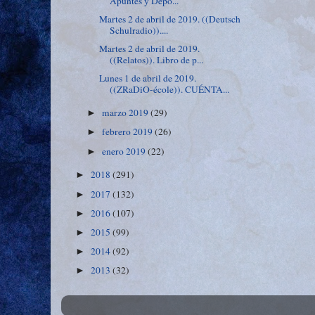
Apuntes y Depo...
Martes 2 de abril de 2019. ((Deutsch
Schulradio))....
Martes 2 de abril de 2019.
((Relatos)). Libro de p...
Lunes 1 de abril de 2019.
((ZRaDiO-école)). CUÉNTA...
marzo 2019
(29)
►
febrero 2019
(26)
►
enero 2019
(22)
►
2018
(291)
►
2017
(132)
►
2016
(107)
►
2015
(99)
►
2014
(92)
►
2013
(32)
►