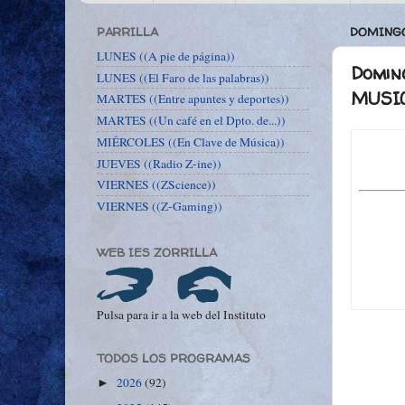
PARRILLA
DOMINGO,
LUNES ((A pie de página))
Domin
LUNES ((El Faro de las palabras))
MUSIC
MARTES ((Entre apuntes y deportes))
MARTES ((Un café en el Dpto. de...))
MIÉRCOLES ((En Clave de Música))
JUEVES ((Radio Z-ine))
VIERNES ((ZScience))
VIERNES ((Z-Gaming))
WEB IES ZORRILLA
Pulsa para ir a la web del Instituto
TODOS LOS PROGRAMAS
2026
(92)
►