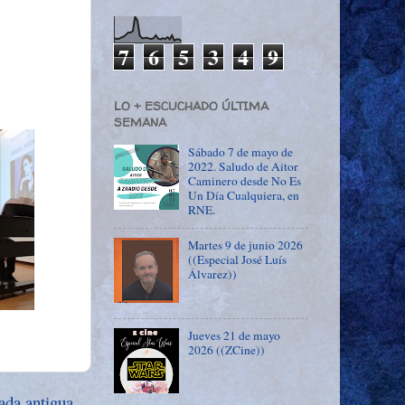
7
6
5
3
4
9
LO + ESCUCHADO ÚLTIMA
SEMANA
Sábado 7 de mayo de
2022. Saludo de Aitor
Caminero desde No Es
Un Día Cualquiera, en
RNE.
Martes 9 de junio 2026
((Especial José Luís
Álvarez))
Jueves 21 de mayo
2026 ((ZCine))
ada antigua