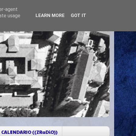
ser-agent
rate usage
LEARN MORE
GOT IT
CALENDARIO ((ZRaDiO))