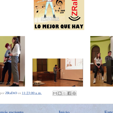
 por
ZRaDiO
en
11:23:00 a. m.
 más reciente
Inicio
Entr