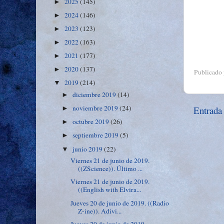
2025
(145)
►
2024
(146)
►
2023
(123)
►
2022
(163)
►
2021
(177)
►
2020
(137)
►
Publicado
2019
(214)
▼
diciembre 2019
(14)
►
noviembre 2019
(24)
Entrada
►
octubre 2019
(26)
►
septiembre 2019
(5)
►
junio 2019
(22)
▼
Viernes 21 de junio de 2019.
((ZScience)). Último ...
Viernes 21 de junio de 2019.
((English with Elvira...
Jueves 20 de junio de 2019. ((Radio
Z-ine)). Adivi...
Jueves 20 de junio de 2019.