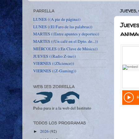
PARRILLA
JUEVES, 
LUNES ((A pie de página))
Jueves
LUNES ((El Faro de las palabras))
animac
MARTES ((Entre apuntes y deportes))
MARTES ((Un café en el Dpto. de...))
MIÉRCOLES ((En Clave de Música))
JUEVES ((Radio Z-ine))
VIERNES ((ZScience))
VIERNES ((Z-Gaming))
WEB IES ZORRILLA
Pulsa para ir a la web del Instituto
TODOS LOS PROGRAMAS
2026
(92)
►