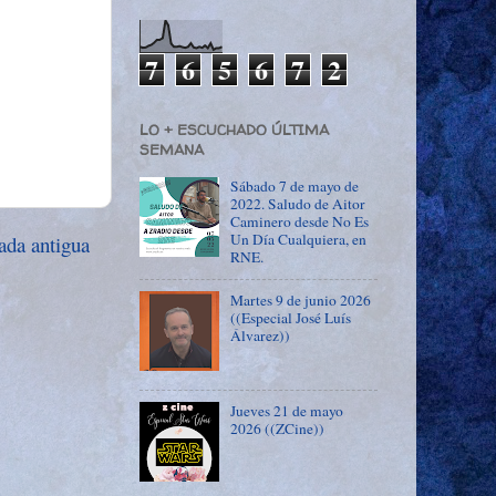
7
6
5
6
7
2
LO + ESCUCHADO ÚLTIMA
SEMANA
Sábado 7 de mayo de
2022. Saludo de Aitor
Caminero desde No Es
Un Día Cualquiera, en
ada antigua
RNE.
Martes 9 de junio 2026
((Especial José Luís
Álvarez))
Jueves 21 de mayo
2026 ((ZCine))