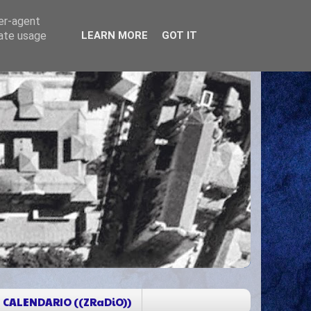
ser-agent
rate usage
LEARN MORE
GOT IT
CALENDARIO ((ZRaDiO))