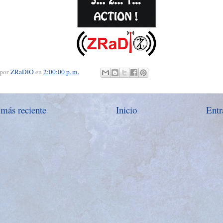
 por
ZRaDiO
en
2:00:00 p. m.
 más reciente
Inicio
Entr