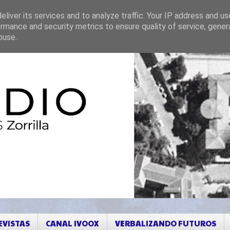
liver its services and to analyze traffic. Your IP address and u
rmance and security metrics to ensure quality of service, gene
buse.
EVISTAS
CANAL IVOOX
VERBALIZANDO FUTUROS