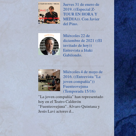
Jueves 31 de enero de
2019. ((Especial Z-
TOUR EN HORA Y
MEDIA)). Con Javier
del Pino.
Miércoles 22 de
diciembre de 2021 ((El
invitado de hoy))
Entrevista a Iñaki
Gabilondo.
Miércoles 4 de mayo de
2016. ((Entrevista "La
joven compañía"))
Fuenteovejuna
(Temporada 15/16)
"La joven compañía" han representado
hoy en el Teatro Calderón
"Fuenteovejuna". Álvaro Quintana y
Jesús Lavi actores d...