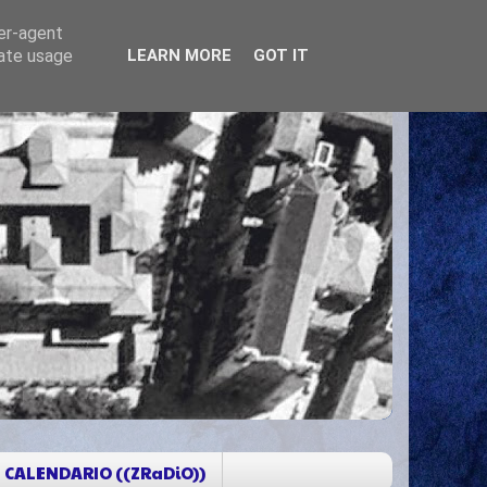
ser-agent
rate usage
LEARN MORE
GOT IT
CALENDARIO ((ZRaDiO))