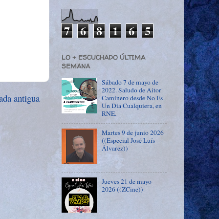
7
6
8
1
6
5
LO + ESCUCHADO ÚLTIMA
SEMANA
Sábado 7 de mayo de
2022. Saludo de Aitor
ada antigua
Caminero desde No Es
Un Día Cualquiera, en
RNE.
Martes 9 de junio 2026
((Especial José Luís
Álvarez))
Jueves 21 de mayo
2026 ((ZCine))