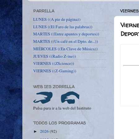
PARRILLA
VIERNES
LUNES ((A pie de página))
Viern
LUNES ((El Faro de las palabras))
Depor
MARTES ((Entre apuntes y deportes))
MARTES ((Un café en el Dpto. de...))
MIÉRCOLES ((En Clave de Música))
JUEVES ((Radio Z-ine))
VIERNES ((ZScience))
VIERNES ((Z-Gaming))
WEB IES ZORRILLA
Pulsa para ir a la web del Instituto
TODOS LOS PROGRAMAS
2026
(92)
►