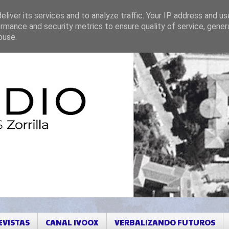
liver its services and to analyze traffic. Your IP address and u
rmance and security metrics to ensure quality of service, gene
buse.
EVISTAS
CANAL IVOOX
VERBALIZANDO FUTUROS