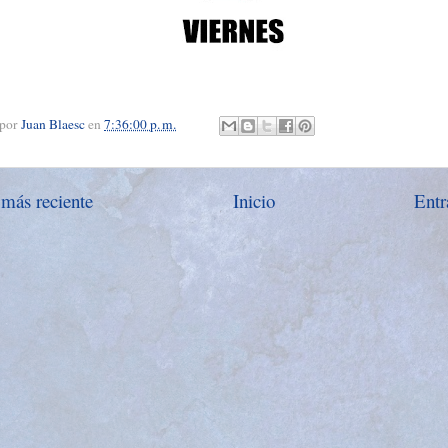
 por
Juan Blaesc
en
7:36:00 p. m.
 más reciente
Inicio
Entr