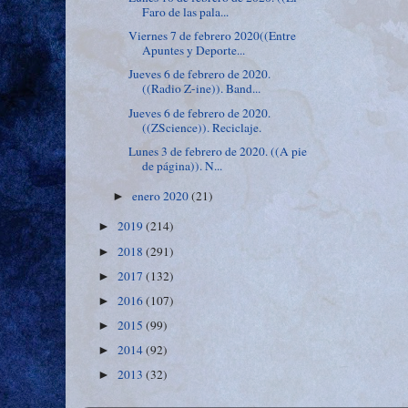
Faro de las pala...
Viernes 7 de febrero 2020((Entre
Apuntes y Deporte...
Jueves 6 de febrero de 2020.
((Radio Z-ine)). Band...
Jueves 6 de febrero de 2020.
((ZScience)). Reciclaje.
Lunes 3 de febrero de 2020. ((A pie
de página)). N...
enero 2020
(21)
►
2019
(214)
►
2018
(291)
►
2017
(132)
►
2016
(107)
►
2015
(99)
►
2014
(92)
►
2013
(32)
►