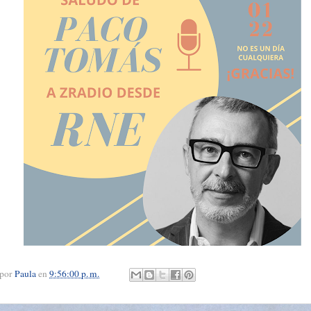
 por
Paula
en
9:56:00 p. m.