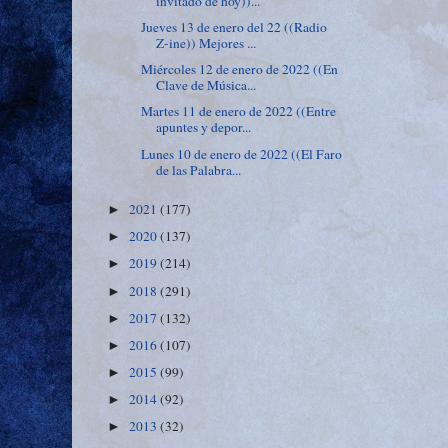
invitado de hoy))...
Jueves 13 de enero del 22 ((Radio
Z-ine)) Mejores ...
Miércoles 12 de enero de 2022 ((En
Clave de Música...
Martes 11 de enero de 2022 ((Entre
apuntes y depor...
Lunes 10 de enero de 2022 ((El Faro
de las Palabra...
2021
(177)
►
2020
(137)
►
2019
(214)
►
2018
(291)
►
2017
(132)
►
2016
(107)
►
2015
(99)
►
2014
(92)
►
2013
(32)
►