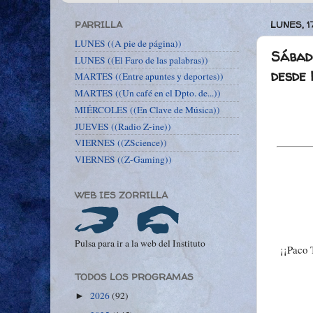
PARRILLA
LUNES, 1
LUNES ((A pie de página))
Sábad
LUNES ((El Faro de las palabras))
desde 
MARTES ((Entre apuntes y deportes))
MARTES ((Un café en el Dpto. de...))
MIÉRCOLES ((En Clave de Música))
JUEVES ((Radio Z-ine))
VIERNES ((ZScience))
VIERNES ((Z-Gaming))
WEB IES ZORRILLA
Pulsa para ir a la web del Instituto
¡¡Paco 
TODOS LOS PROGRAMAS
2026
(92)
►