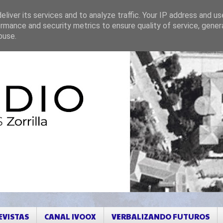
liver its services and to analyze traffic. Your IP address and u
rmance and security metrics to ensure quality of service, gene
buse.
EVISTAS
CANAL IVOOX
VERBALIZANDO FUTUROS