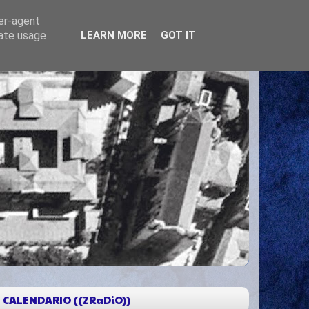
ser-agent
rate usage
LEARN MORE
GOT IT
CALENDARIO ((ZRaDiO))