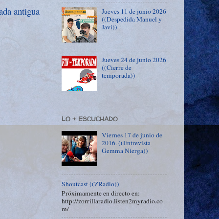
ada antigua
Jueves 11 de junio 2026
((Despedida Manuel y
Javi))
Jueves 24 de junio 2026
((Cierre de
temporada))
LO + ESCUCHADO
Viernes 17 de junio de
2016. ((Entrevista
Gemma Nierga))
Shoutcast ((ZRadio))
Próximamente en directo en:
http://zorrillaradio.listen2myradio.co
m/