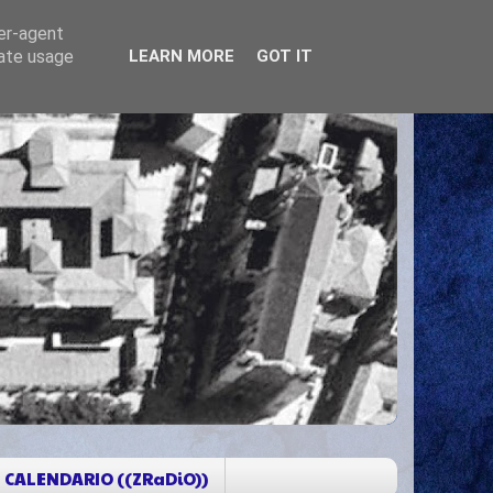
ser-agent
rate usage
LEARN MORE
GOT IT
CALENDARIO ((ZRaDiO))