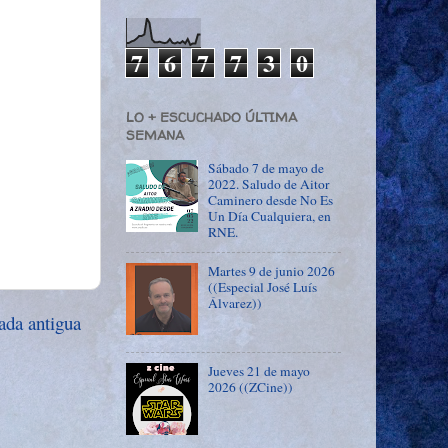
7
6
7
7
3
0
LO + ESCUCHADO ÚLTIMA
SEMANA
Sábado 7 de mayo de
2022. Saludo de Aitor
Caminero desde No Es
Un Día Cualquiera, en
RNE.
Martes 9 de junio 2026
((Especial José Luís
Álvarez))
ada antigua
Jueves 21 de mayo
2026 ((ZCine))