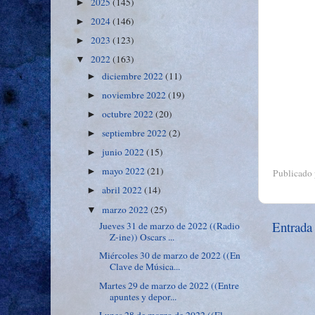
2025
(145)
►
2024
(146)
►
2023
(123)
►
2022
(163)
▼
diciembre 2022
(11)
►
noviembre 2022
(19)
►
octubre 2022
(20)
►
septiembre 2022
(2)
►
junio 2022
(15)
►
mayo 2022
(21)
►
Publicado
abril 2022
(14)
►
marzo 2022
(25)
▼
Entrada
Jueves 31 de marzo de 2022 ((Radio
Z-ine)) Oscars ...
Miércoles 30 de marzo de 2022 ((En
Clave de Música...
Martes 29 de marzo de 2022 ((Entre
apuntes y depor...
Lunes 28 de marzo de 2022 ((El