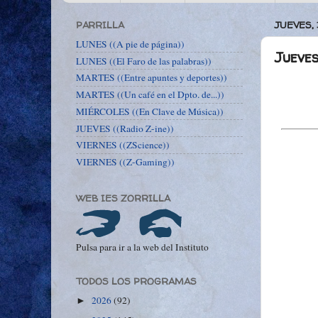
PARRILLA
JUEVES,
LUNES ((A pie de página))
Jueves
LUNES ((El Faro de las palabras))
MARTES ((Entre apuntes y deportes))
MARTES ((Un café en el Dpto. de...))
MIÉRCOLES ((En Clave de Música))
JUEVES ((Radio Z-ine))
VIERNES ((ZScience))
VIERNES ((Z-Gaming))
WEB IES ZORRILLA
Pulsa para ir a la web del Instituto
TODOS LOS PROGRAMAS
2026
(92)
►