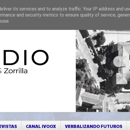
liver its services and to analyze traffic. Your IP address and u
rmance and security metrics to ensure quality of service, gene
buse.
EVISTAS
CANAL IVOOX
VERBALIZANDO FUTUROS