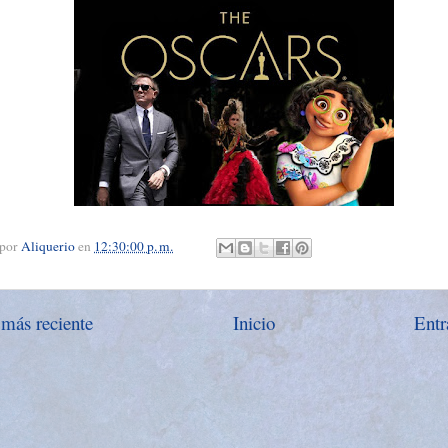
 por
Aliquerio
en
12:30:00 p. m.
 más reciente
Inicio
Entr