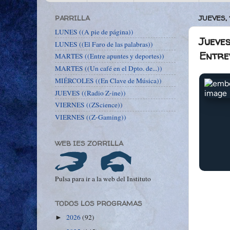
PARRILLA
JUEVES,
LUNES ((A pie de página))
Jueves
LUNES ((El Faro de las palabras))
Entre
MARTES ((Entre apuntes y deportes))
MARTES ((Un café en el Dpto. de...))
MIÉRCOLES ((En Clave de Música))
JUEVES ((Radio Z-ine))
VIERNES ((ZScience))
VIERNES ((Z-Gaming))
WEB IES ZORRILLA
Pulsa para ir a la web del Instituto
TODOS LOS PROGRAMAS
2026
(92)
►