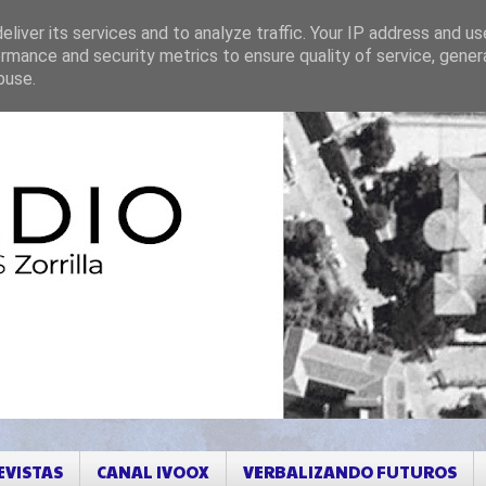
liver its services and to analyze traffic. Your IP address and u
rmance and security metrics to ensure quality of service, gene
buse.
EVISTAS
CANAL IVOOX
VERBALIZANDO FUTUROS