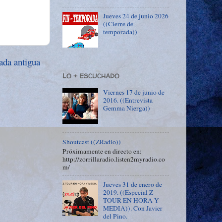
Jueves 24 de junio 2026
((Cierre de
temporada))
ada antigua
LO + ESCUCHADO
Viernes 17 de junio de
2016. ((Entrevista
Gemma Nierga))
Shoutcast ((ZRadio))
Próximamente en directo en:
http://zorrillaradio.listen2myradio.co
m/
Jueves 31 de enero de
2019. ((Especial Z-
TOUR EN HORA Y
MEDIA)). Con Javier
del Pino.