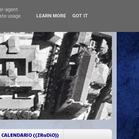
ser-agent
rate usage
LEARN MORE
GOT IT
CALENDARIO ((ZRaDiO))