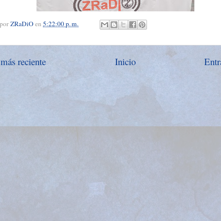
 por
ZRaDiO
en
5:22:00 p. m.
 más reciente
Inicio
Entr