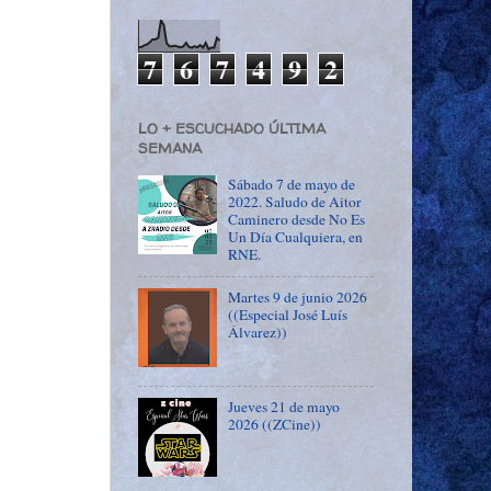
7
6
7
4
9
2
LO + ESCUCHADO ÚLTIMA
SEMANA
Sábado 7 de mayo de
2022. Saludo de Aitor
Caminero desde No Es
Un Día Cualquiera, en
RNE.
Martes 9 de junio 2026
((Especial José Luís
Álvarez))
Jueves 21 de mayo
2026 ((ZCine))