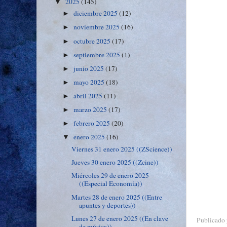
2025
(145)
▼
diciembre 2025
(12)
►
noviembre 2025
(16)
►
octubre 2025
(17)
►
septiembre 2025
(1)
►
junio 2025
(17)
►
mayo 2025
(18)
►
abril 2025
(11)
►
marzo 2025
(17)
►
febrero 2025
(20)
►
enero 2025
(16)
▼
Viernes 31 enero 2025 ((ZScience))
Jueves 30 enero 2025 ((Zcine))
Miércoles 29 de enero 2025
((Especial Economía))
Martes 28 de enero 2025 ((Entre
apuntes y deportes))
Lunes 27 de enero 2025 ((En clave
Publicado
de música))