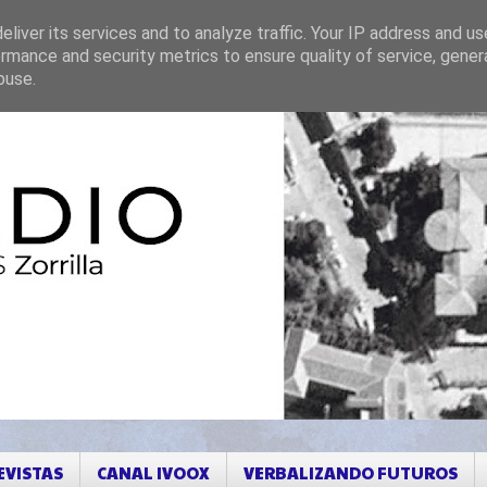
liver its services and to analyze traffic. Your IP address and u
rmance and security metrics to ensure quality of service, gene
buse.
EVISTAS
CANAL IVOOX
VERBALIZANDO FUTUROS