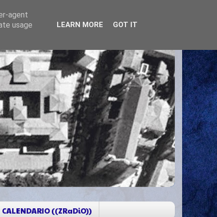
ser-agent
rate usage
LEARN MORE
GOT IT
CALENDARIO ((ZRaDiO))