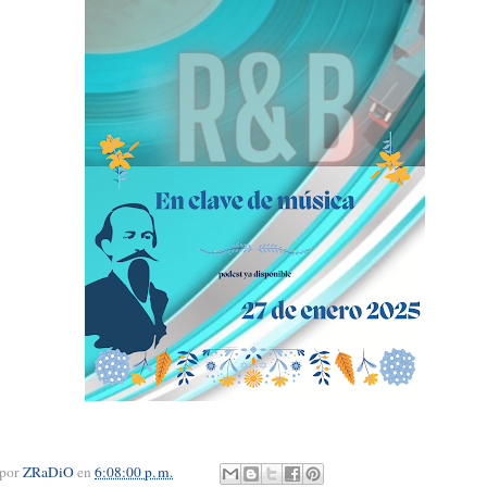
 por
ZRaDiO
en
6:08:00 p. m.