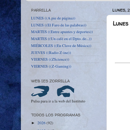
PARRILLA
LUNES, 
LUNES ((A pie de página))
Lunes 
LUNES ((El Faro de las palabras))
MARTES ((Entre apuntes y deportes))
MARTES ((Un café en el Dpto. de...))
MIÉRCOLES ((En Clave de Música))
JUEVES ((Radio Z-ine))
VIERNES ((ZScience))
VIERNES ((Z-Gaming))
WEB IES ZORRILLA
Pulsa para ir a la web del Instituto
TODOS LOS PROGRAMAS
2026
(92)
►