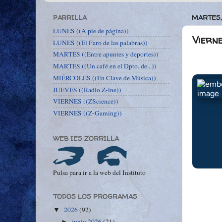
PARRILLA
MARTES,
LUNES ((A pie de página))
Vierne
LUNES ((El Faro de las palabras))
MARTES ((Entre apuntes y deportes))
MARTES ((Un café en el Dpto. de...))
MIÉRCOLES ((En Clave de Música))
JUEVES ((Radio Z-ine))
VIERNES ((ZScience))
VIERNES ((Z-Gaming))
WEB IES ZORRILLA
Pulsa para ir a la web del Instituto
TODOS LOS PROGRAMAS
2026
(92)
▼
junio 2026
(21)
►