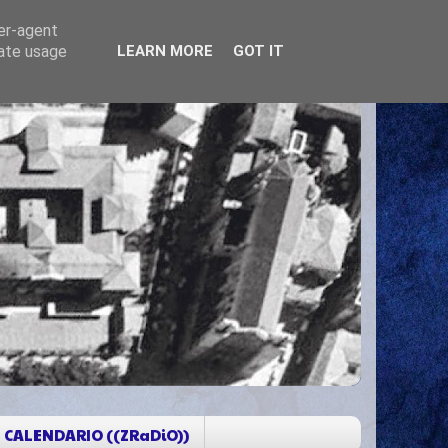
ser-agent
rate usage
LEARN MORE
GOT IT
CALENDARIO ((ZRaDiO))