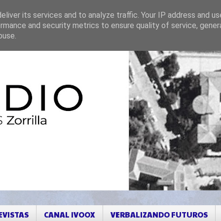
liver its services and to analyze traffic. Your IP address and u
rmance and security metrics to ensure quality of service, gene
buse.
EVISTAS
CANAL IVOOX
VERBALIZANDO FUTUROS