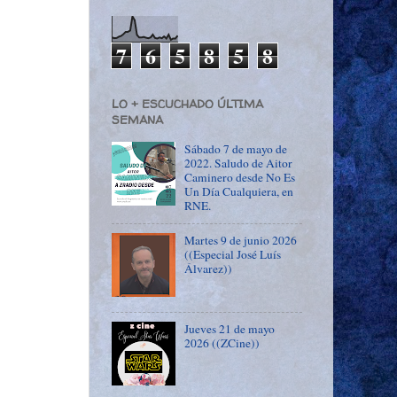
7
6
5
8
5
8
LO + ESCUCHADO ÚLTIMA
SEMANA
Sábado 7 de mayo de
2022. Saludo de Aitor
Caminero desde No Es
Un Día Cualquiera, en
RNE.
Martes 9 de junio 2026
((Especial José Luís
Álvarez))
Jueves 21 de mayo
2026 ((ZCine))