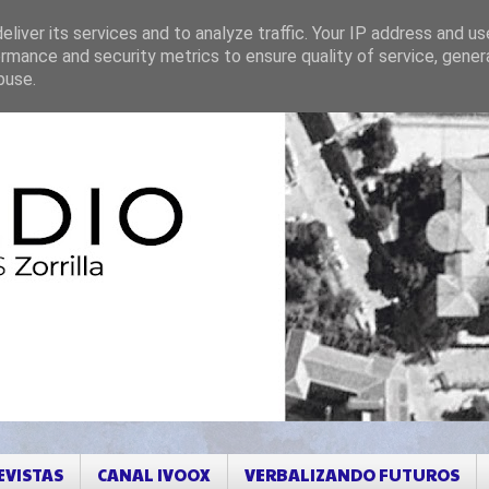
liver its services and to analyze traffic. Your IP address and u
rmance and security metrics to ensure quality of service, gene
buse.
EVISTAS
CANAL IVOOX
VERBALIZANDO FUTUROS