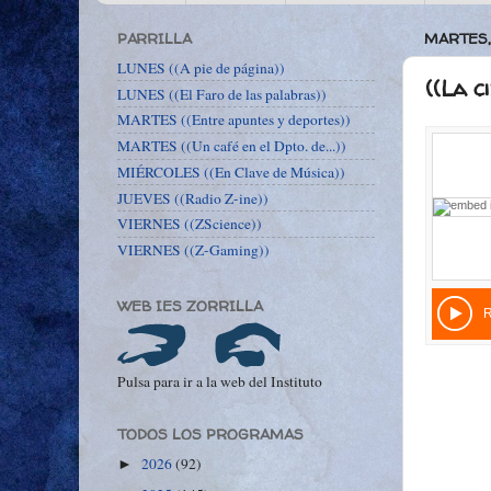
PARRILLA
MARTES,
LUNES ((A pie de página))
((La c
LUNES ((El Faro de las palabras))
MARTES ((Entre apuntes y deportes))
MARTES ((Un café en el Dpto. de...))
MIÉRCOLES ((En Clave de Música))
JUEVES ((Radio Z-ine))
VIERNES ((ZScience))
VIERNES ((Z-Gaming))
WEB IES ZORRILLA
Pulsa para ir a la web del Instituto
TODOS LOS PROGRAMAS
2026
(92)
►