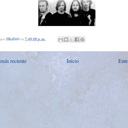
 por
ZRaDiO
en
7:49:00 p. m.
 más reciente
Inicio
Entr