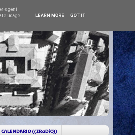
ser-agent
rate usage
LEARN MORE
GOT IT
CALENDARIO ((ZRaDiO))