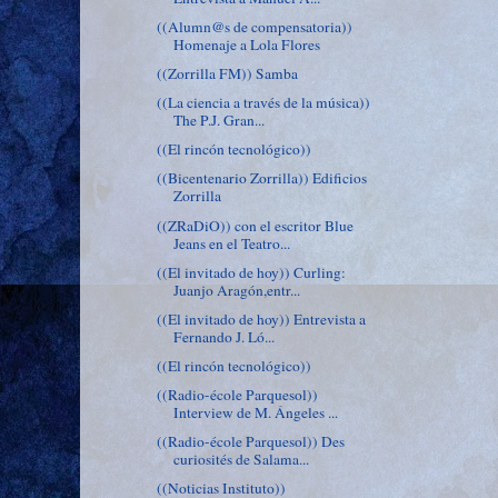
((Alumn@s de compensatoria))
Homenaje a Lola Flores
((Zorrilla FM)) Samba
((La ciencia a través de la música))
The P.J. Gran...
((El rincón tecnológico))
((Bicentenario Zorrilla)) Edificios
Zorrilla
((ZRaDiO)) con el escritor Blue
Jeans en el Teatro...
((El invitado de hoy)) Curling:
Juanjo Aragón,entr...
((El invitado de hoy)) Entrevista a
Fernando J. Ló...
((El rincón tecnológico))
((Radio-école Parquesol))
Interview de M. Ángeles ...
((Radio-école Parquesol)) Des
curiosités de Salama...
((Noticias Instituto))