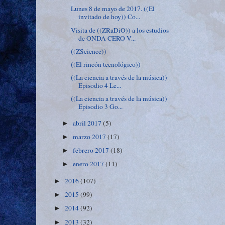
Lunes 8 de mayo de 2017. ((El
invitado de hoy)) Co...
Visita de ((ZRaDiO)) a los estudios
de ONDA CERO V...
((ZScience))
((El rincón tecnológico))
((La ciencia a través de la música))
Episodio 4 Le...
((La ciencia a través de la música))
Episodio 3 Go...
abril 2017
(5)
►
marzo 2017
(17)
►
febrero 2017
(18)
►
enero 2017
(11)
►
2016
(107)
►
2015
(99)
►
2014
(92)
►
2013
(32)
►