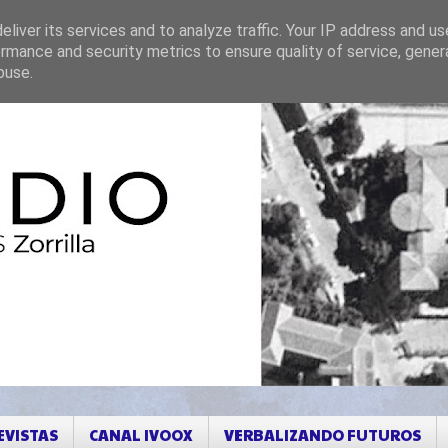
liver its services and to analyze traffic. Your IP address and u
rmance and security metrics to ensure quality of service, gene
buse.
EVISTAS
CANAL IVOOX
VERBALIZANDO FUTUROS