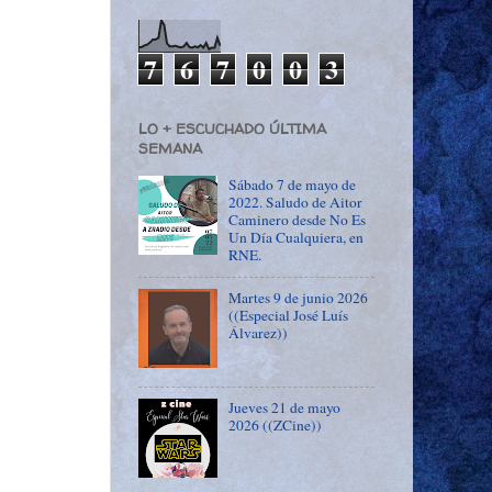
7
6
7
0
0
3
LO + ESCUCHADO ÚLTIMA
SEMANA
Sábado 7 de mayo de
2022. Saludo de Aitor
Caminero desde No Es
Un Día Cualquiera, en
RNE.
Martes 9 de junio 2026
((Especial José Luís
Álvarez))
Jueves 21 de mayo
2026 ((ZCine))