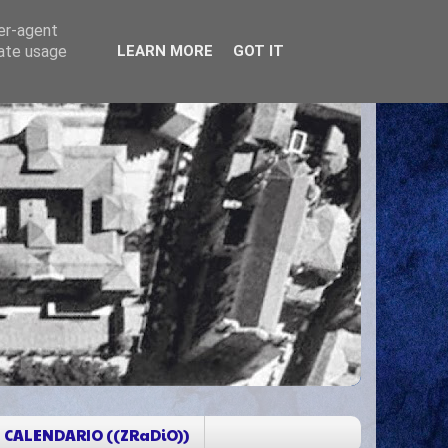
ser-agent
rate usage
LEARN MORE
GOT IT
CALENDARIO ((ZRaDiO))