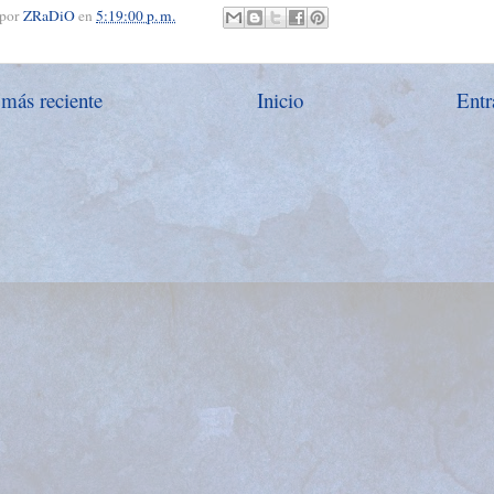
 por
ZRaDiO
en
5:19:00 p. m.
 más reciente
Inicio
Entr