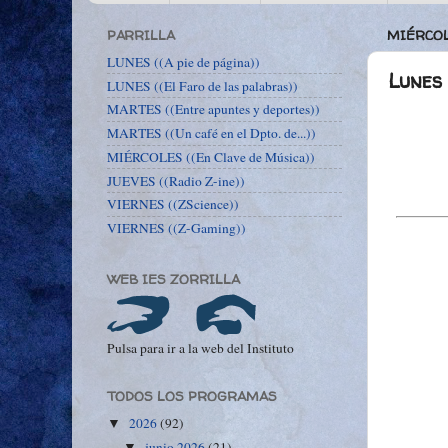
PARRILLA
MIÉRCOL
LUNES ((A pie de página))
Lunes 
LUNES ((El Faro de las palabras))
MARTES ((Entre apuntes y deportes))
MARTES ((Un café en el Dpto. de...))
MIÉRCOLES ((En Clave de Música))
JUEVES ((Radio Z-ine))
VIERNES ((ZScience))
VIERNES ((Z-Gaming))
WEB IES ZORRILLA
Pulsa para ir a la web del Instituto
TODOS LOS PROGRAMAS
2026
(92)
▼
junio 2026
(21)
▼