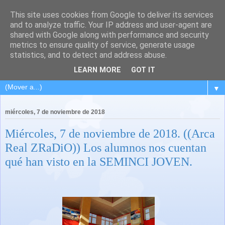
This site uses cookies from Google to deliver its services
and to analyze traffic. Your IP address and user-agent are
shared with Google along with performance and security
metrics to ensure quality of service, generate usage
statistics, and to detect and address abuse.
LEARN MORE
GOT IT
▼
miércoles, 7 de noviembre de 2018
Miércoles, 7 de noviembre de 2018. ((Arca
Real ZRaDiO)) Los alumnos nos cuentan
qué han visto en la SEMINCI JOVEN.