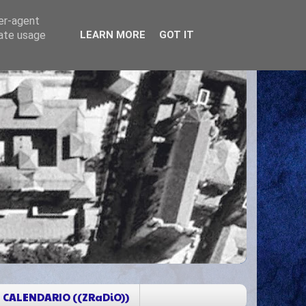
ser-agent
rate usage
LEARN MORE
GOT IT
CALENDARIO ((ZRaDiO))