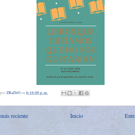
 por
ZRaDiO
en
6:16:00 p. m.
 más reciente
Inicio
Entr