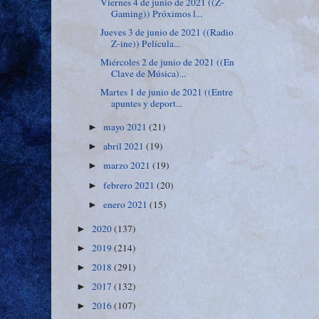
Viernes 4 de junio de 2021 ((Z-
Gaming)) Próximos l...
Jueves 3 de junio de 2021 ((Radio
Z-ine)) Película...
Miércoles 2 de junio de 2021 ((En
Clave de Música)...
Martes 1 de junio de 2021 ((Entre
apuntes y deport...
mayo 2021
(21)
►
abril 2021
(19)
►
marzo 2021
(19)
►
febrero 2021
(20)
►
enero 2021
(15)
►
2020
(137)
►
2019
(214)
►
2018
(291)
►
2017
(132)
►
2016
(107)
►