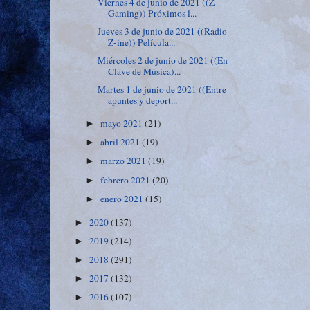
Viernes 4 de junio de 2021 ((Z-
Gaming)) Próximos l...
Jueves 3 de junio de 2021 ((Radio
Z-ine)) Película...
Miércoles 2 de junio de 2021 ((En
Clave de Música)...
Martes 1 de junio de 2021 ((Entre
apuntes y deport...
mayo 2021
(21)
►
abril 2021
(19)
►
marzo 2021
(19)
►
febrero 2021
(20)
►
enero 2021
(15)
►
2020
(137)
►
2019
(214)
►
2018
(291)
►
2017
(132)
►
2016
(107)
►