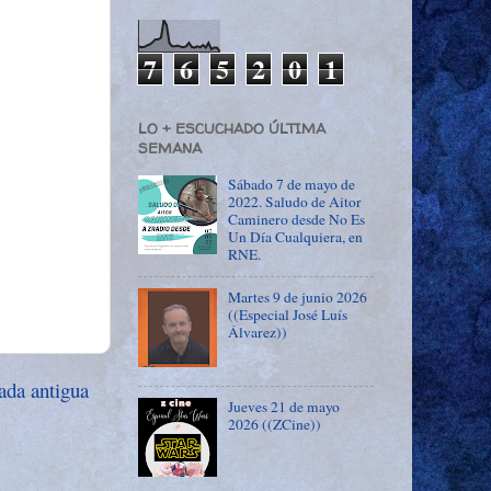
7
6
5
2
0
1
LO + ESCUCHADO ÚLTIMA
SEMANA
Sábado 7 de mayo de
2022. Saludo de Aitor
Caminero desde No Es
Un Día Cualquiera, en
RNE.
Martes 9 de junio 2026
((Especial José Luís
Álvarez))
ada antigua
Jueves 21 de mayo
2026 ((ZCine))