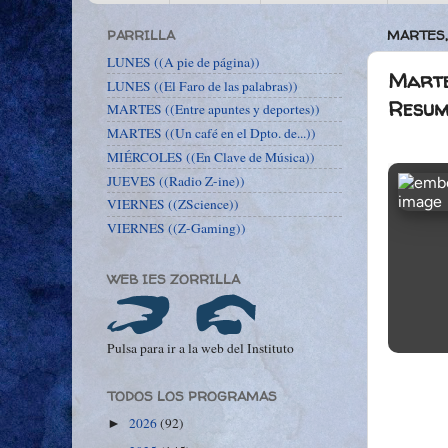
PARRILLA
MARTES,
LUNES ((A pie de página))
Martes
LUNES ((El Faro de las palabras))
Resum
MARTES ((Entre apuntes y deportes))
MARTES ((Un café en el Dpto. de...))
MIÉRCOLES ((En Clave de Música))
JUEVES ((Radio Z-ine))
VIERNES ((ZScience))
VIERNES ((Z-Gaming))
WEB IES ZORRILLA
Pulsa para ir a la web del Instituto
TODOS LOS PROGRAMAS
2026
(92)
►