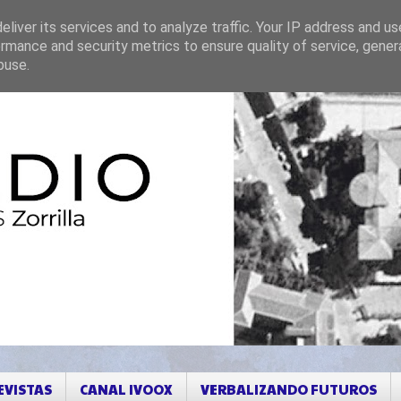
liver its services and to analyze traffic. Your IP address and u
rmance and security metrics to ensure quality of service, gene
buse.
EVISTAS
CANAL IVOOX
VERBALIZANDO FUTUROS