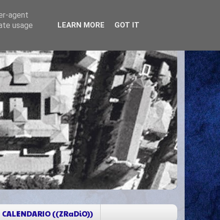
ser-agent
rate usage
LEARN MORE
GOT IT
CALENDARIO ((ZRaDiO))