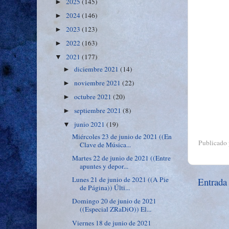
2025
(145)
►
2024
(146)
►
2023
(123)
►
2022
(163)
►
2021
(177)
▼
diciembre 2021
(14)
►
noviembre 2021
(22)
►
octubre 2021
(20)
►
septiembre 2021
(8)
►
junio 2021
(19)
▼
Miércoles 23 de junio de 2021 ((En
Publicado
Clave de Música...
Martes 22 de junio de 2021 ((Entre
apuntes y depor...
Lunes 21 de junio de 2021 ((A Pie
Entrada
de Página)) Últi...
Domingo 20 de junio de 2021
((Especial ZRaDiO)) El...
Viernes 18 de junio de 2021