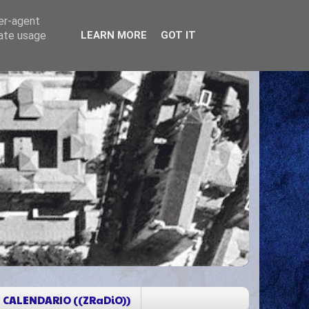
ser-agent
rate usage
LEARN MORE
GOT IT
CALENDARIO ((ZRaDiO))