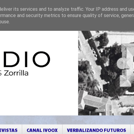
liver its services and to analyze traffic. Your IP address and u
rmance and security metrics to ensure quality of service, gene
buse.
EVISTAS
CANAL IVOOX
VERBALIZANDO FUTUROS