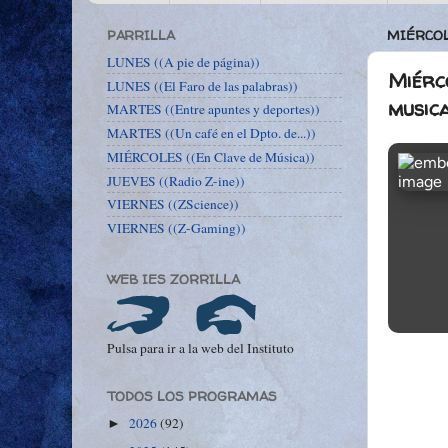
PARRILLA
MIÉRCOL
LUNES ((A pie de página))
Miérco
LUNES ((El Faro de las palabras))
musica
MARTES ((Entre apuntes y deportes))
MARTES ((Un café en el Dpto. de...))
MIÉRCOLES ((En Clave de Música))
JUEVES ((Radio Z-ine))
VIERNES ((ZScience))
VIERNES ((Z-Gaming))
WEB IES ZORRILLA
Pulsa para ir a la web del Instituto
TODOS LOS PROGRAMAS
2026
(92)
►