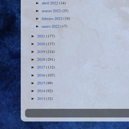
abril 2022
(14)
►
marzo 2022
(25)
►
febrero 2022
(19)
►
enero 2022
(17)
►
2021
(177)
►
2020
(137)
►
2019
(214)
►
2018
(291)
►
2017
(132)
►
2016
(107)
►
2015
(99)
►
2014
(92)
►
2013
(32)
►