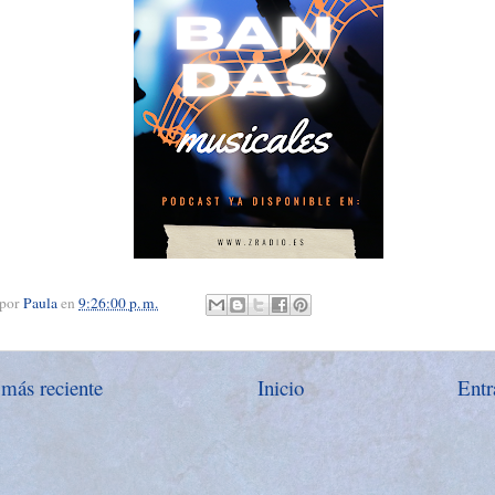
 por
Paula
en
9:26:00 p. m.
 más reciente
Inicio
Entr