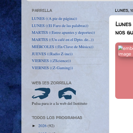
PARRILLA
LUNES, 1
LUNES ((A pie de página))
Lunes 
LUNES ((El Faro de las palabras))
nos g
MARTES ((Entre apuntes y deportes))
MARTES ((Un café en el Dpto. de...))
MIÉRCOLES ((En Clave de Música))
JUEVES ((Radio Z-ine))
VIERNES ((ZScience))
VIERNES ((Z-Gaming))
WEB IES ZORRILLA
Pulsa para ir a la web del Instituto
TODOS LOS PROGRAMAS
2026
(92)
►