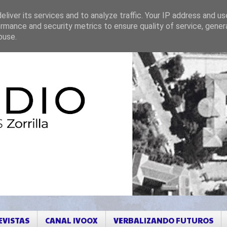
liver its services and to analyze traffic. Your IP address and u
rmance and security metrics to ensure quality of service, gene
buse.
EVISTAS
CANAL IVOOX
VERBALIZANDO FUTUROS