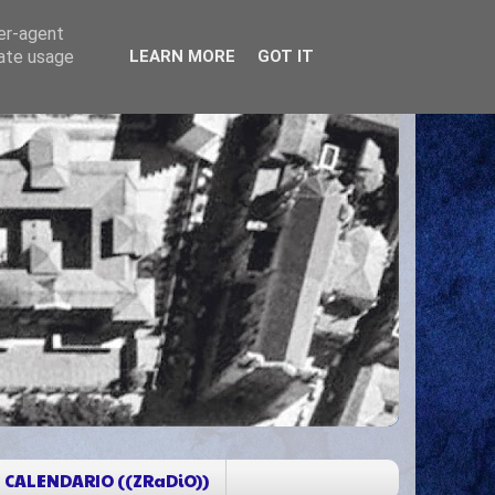
ser-agent
rate usage
LEARN MORE
GOT IT
CALENDARIO ((ZRaDiO))