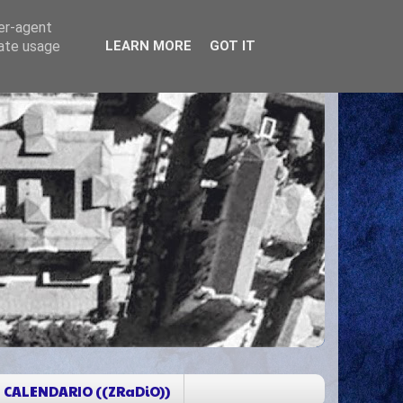
ser-agent
rate usage
LEARN MORE
GOT IT
CALENDARIO ((ZRaDiO))