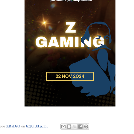
 por
ZRaDiO
en
6:20:00 p. m.