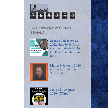
7
6
8
2
5
2
LO + ESCUCHADO ÚLTIMA
SEMANA
Sábado 7 de mayo de
2022. Saludo de Aitor
Caminero desde No Es
Un Día Cualquiera, en
RNE.
Martes 9 de junio 2026
((Especial José Luís
Álvarez))
Jueves 21 de mayo
2026 ((ZCine))