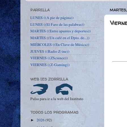
PARRILLA
MARTES,
LUNES ((A pie de página))
Vierne
LUNES ((El Faro de las palabras))
MARTES ((Entre apuntes y deportes))
MARTES ((Un café en el Dpto. de...))
MIÉRCOLES ((En Clave de Música))
JUEVES ((Radio Z-ine))
VIERNES ((ZScience))
VIERNES ((Z-Gaming))
WEB IES ZORRILLA
Pulsa para ir a la web del Instituto
TODOS LOS PROGRAMAS
2026
(92)
►