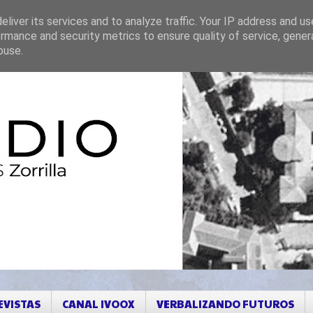
liver its services and to analyze traffic. Your IP address and u
rmance and security metrics to ensure quality of service, gene
buse.
EVISTAS
CANAL IVOOX
VERBALIZANDO FUTUROS