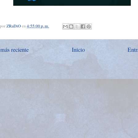
 por
ZRaDiO
en
4:55:00 p. m.
 más reciente
Inicio
Entr