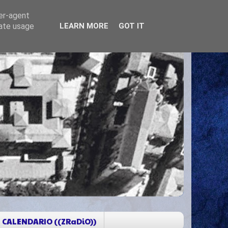
ser-agent
rate usage
LEARN MORE
GOT IT
CALENDARIO ((ZRaDiO))