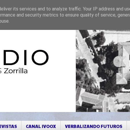
liver its services and to analyze traffic. Your IP address and u
rmance and security metrics to ensure quality of service, gene
buse.
EVISTAS
CANAL IVOOX
VERBALIZANDO FUTUROS