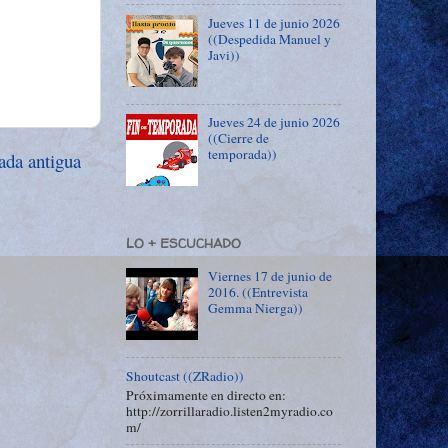
Jueves 11 de junio 2026
((Despedida Manuel y
Javi))
Jueves 24 de junio 2026
((Cierre de
temporada))
ada antigua
LO + ESCUCHADO
Viernes 17 de junio de
2016. ((Entrevista
Gemma Nierga))
Shoutcast ((ZRadio))
Próximamente en directo en:
http://zorrillaradio.listen2myradio.co
m/