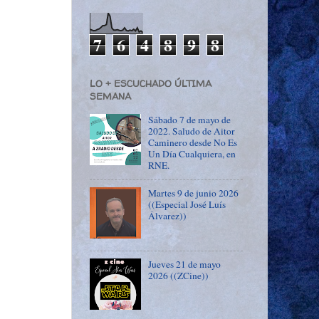
7
6
4
8
9
8
LO + ESCUCHADO ÚLTIMA
SEMANA
Sábado 7 de mayo de
2022. Saludo de Aitor
Caminero desde No Es
Un Día Cualquiera, en
RNE.
Martes 9 de junio 2026
((Especial José Luís
Álvarez))
Jueves 21 de mayo
2026 ((ZCine))