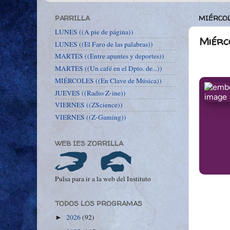
PARRILLA
MIÉRCOL
LUNES ((A pie de página))
Miérc
LUNES ((El Faro de las palabras))
MARTES ((Entre apuntes y deportes))
MARTES ((Un café en el Dpto. de...))
MIÉRCOLES ((En Clave de Música))
JUEVES ((Radio Z-ine))
VIERNES ((ZScience))
VIERNES ((Z-Gaming))
WEB IES ZORRILLA
Pulsa para ir a la web del Instituto
TODOS LOS PROGRAMAS
2026
(92)
►