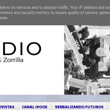
liver its services and to analyze traffic. Your IP address and u
rmance and security metrics to ensure quality of service, gene
buse.
EVISTAS
CANAL IVOOX
VERBALIZANDO FUTUROS