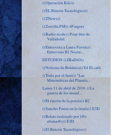
((Operación Kilo))
((EL Rincón Tecnológico))
((ZNews))
((Zorrilla FM)) 4Fingers
((Radio-école)) Pour être de
Valladolid.
((Entrevista a Laura Favela)).
Entrevista B1 Noctu...
ESTUDIOS ((ZRaDiO))
((Noticias de Botánica)) E4 El café.
((Todo por el Insti)) "Las
Matemáticas del Planeta...
Lunes 11 de abril de 2016. ((La
guerra de los mund...
((El rincón de la poesía)) B2
((Sancho Panza en la ínsula)) E3D
((Relato realizado por l@s
alumn@s)) E3D
((El Rincón Tecnológico))