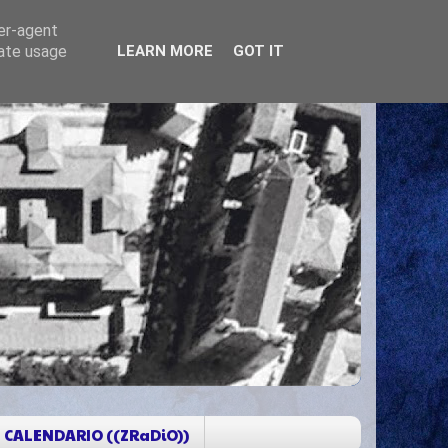
ser-agent
rate usage
LEARN MORE
GOT IT
CALENDARIO ((ZRaDiO))