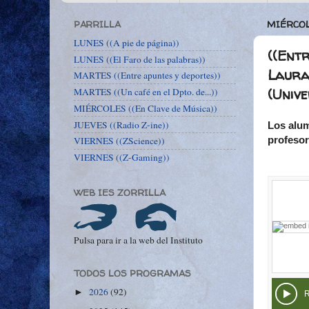
PARRILLA
MIÉRCOL
LUNES ((A pie de página))
((Entr
LUNES ((El Faro de las palabras))
Laura
MARTES ((Entre apuntes y deportes))
(Unive
MARTES ((Un café en el Dpto. de...))
MIÉRCOLES ((En Clave de Música))
JUEVES ((Radio Z-ine))
Los alum
profesor
VIERNES ((ZScience))
VIERNES ((Z-Gaming))
WEB IES ZORRILLA
Pulsa para ir a la web del Instituto
TODOS LOS PROGRAMAS
2026
(92)
►