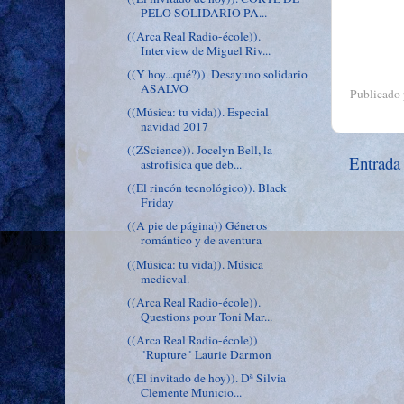
PELO SOLIDARIO PA...
((Arca Real Radio-école)).
Interview de Miguel Riv...
((Y hoy...qué?)). Desayuno solidario
ASALVO
Publicado
((Música: tu vida)). Especial
navidad 2017
((ZScience)). Jocelyn Bell, la
Entrada
astrofísica que deb...
((El rincón tecnológico)). Black
Friday
((A pie de página)) Géneros
romántico y de aventura
((Música: tu vida)). Música
medieval.
((Arca Real Radio-école)).
Questions pour Toni Mar...
((Arca Real Radio-école))
"Rupture" Laurie Darmon
((El invitado de hoy)). Dª Silvia
Clemente Municio...