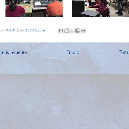
 por
ZRaDiO
en
2:15:00 p. m.
 más reciente
Inicio
Entr