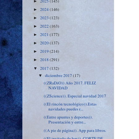
2025
(145)
►
2024
(146)
►
2023
(123)
►
2022
(163)
►
2021
(177)
►
2020
(137)
►
2019
(214)
►
2018
(291)
►
2017
(132)
▼
diciembre 2017
(17)
▼
((ZRaDiO)) Año 2017. FELIZ
NAVIDAD
((ZScience)). Especial navidad 2017
((El rincón tecnológico)).Estas
navidades puedes r...
((Entre apuntes y deportes)).
Presentación y entre...
((A pie de página)). App para libros.
((El invitado de hoy)). CORTE DE