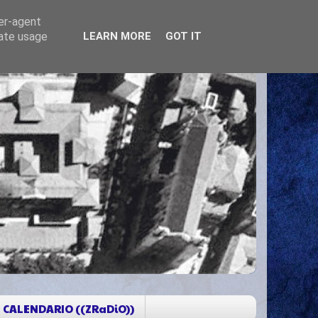
ser-agent
rate usage
LEARN MORE
GOT IT
CALENDARIO ((ZRaDiO))