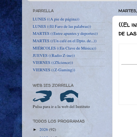
PARRILLA
MARTES,
LUNES ((A pie de página))
((El i
LUNES ((El Faro de las palabras))
de las
MARTES ((Entre apuntes y deportes))
MARTES ((Un café en el Dpto. de...))
MIÉRCOLES ((En Clave de Música))
JUEVES ((Radio Z-ine))
VIERNES ((ZScience))
VIERNES ((Z-Gaming))
WEB IES ZORRILLA
Pulsa para ir a la web del Instituto
TODOS LOS PROGRAMAS
2026
(92)
►