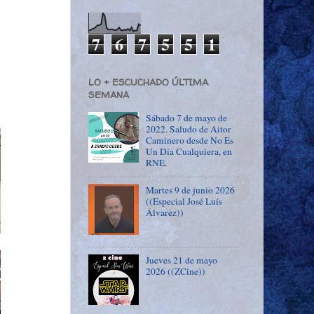
7
6
7
5
5
1
LO + ESCUCHADO ÚLTIMA
SEMANA
Sábado 7 de mayo de
2022. Saludo de Aitor
Caminero desde No Es
Un Día Cualquiera, en
RNE.
Martes 9 de junio 2026
((Especial José Luís
Álvarez))
Jueves 21 de mayo
2026 ((ZCine))