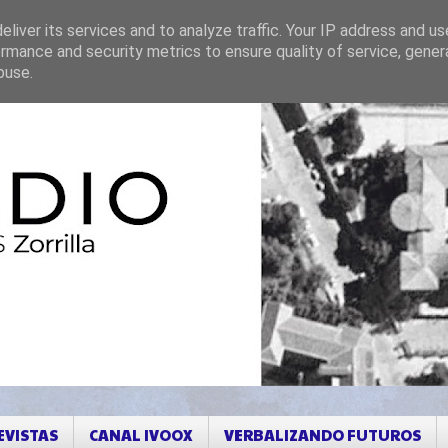
liver its services and to analyze traffic. Your IP address and u
rmance and security metrics to ensure quality of service, gene
buse.
EVISTAS
CANAL IVOOX
VERBALIZANDO FUTUROS