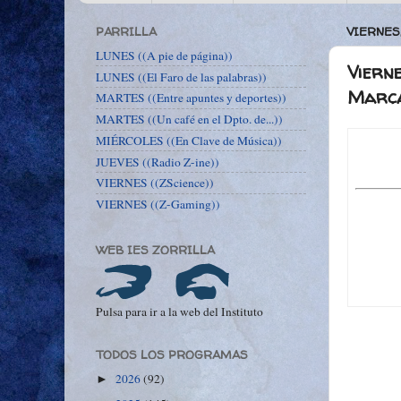
PARRILLA
VIERNES,
LUNES ((A pie de página))
Vierne
LUNES ((El Faro de las palabras))
Marca
MARTES ((Entre apuntes y deportes))
MARTES ((Un café en el Dpto. de...))
MIÉRCOLES ((En Clave de Música))
JUEVES ((Radio Z-ine))
VIERNES ((ZScience))
VIERNES ((Z-Gaming))
WEB IES ZORRILLA
Pulsa para ir a la web del Instituto
TODOS LOS PROGRAMAS
2026
(92)
►