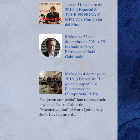
Jueves 31 de enero de
2019. ((Especial Z-
TOUR EN HORA Y
MEDIA)). Con Javier
del Pino.
Miércoles 22 de
diciembre de 2021 ((El
invitado de hoy))
Entrevista a Iñaki
Gabilondo.
Miércoles 4 de mayo de
2016. ((Entrevista "La
joven compañía"))
Fuenteovejuna
(Temporada 15/16)
"La joven compañía" han representado
hoy en el Teatro Calderón
"Fuenteovejuna". Álvaro Quintana y
Jesús Lavi actores d...