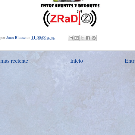
 por
Juan Blaesc
en
11:00:00 a. m.
 más reciente
Inicio
Entr