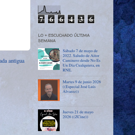
7
6
6
4
3
6
LO + ESCUCHADO ÚLTIMA
SEMANA
Sábado 7 de mayo de
2022. Saludo de Aitor
ada antigua
Caminero desde No Es
Un Día Cualquiera, en
RNE.
Martes 9 de junio 2026
((Especial José Luís
Álvarez))
Jueves 21 de mayo
2026 ((ZCine))