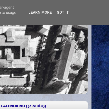
ser-agent
rate usage
LEARN MORE
GOT IT
CALENDARIO ((ZRaDiO))