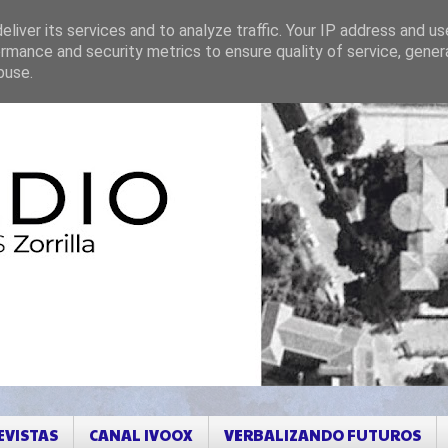
liver its services and to analyze traffic. Your IP address and u
rmance and security metrics to ensure quality of service, gene
buse.
EVISTAS
CANAL IVOOX
VERBALIZANDO FUTUROS