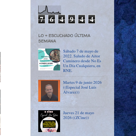
7
6
4
9
4
4
LO + ESCUCHADO ÚLTIMA
SEMANA
Sábado 7 de mayo de
2022. Saludo de Aitor
Caminero desde No Es
Un Día Cualquiera, en
RNE.
Martes 9 de junio 2026
((Especial José Luís
Álvarez))
Jueves 21 de mayo
2026 ((ZCine))