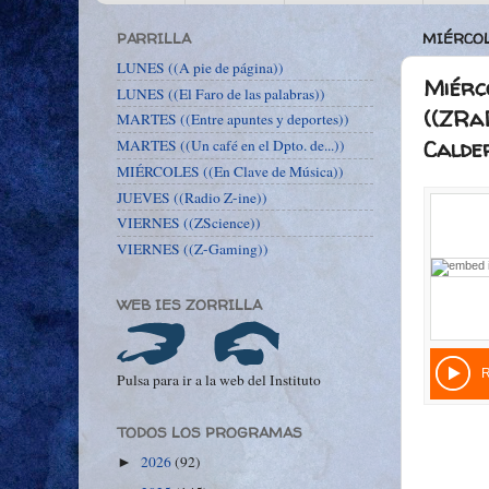
PARRILLA
MIÉRCOL
LUNES ((A pie de página))
Miérco
LUNES ((El Faro de las palabras))
((ZRaD
MARTES ((Entre apuntes y deportes))
Calde
MARTES ((Un café en el Dpto. de...))
MIÉRCOLES ((En Clave de Música))
JUEVES ((Radio Z-ine))
VIERNES ((ZScience))
VIERNES ((Z-Gaming))
WEB IES ZORRILLA
Pulsa para ir a la web del Instituto
TODOS LOS PROGRAMAS
2026
(92)
►