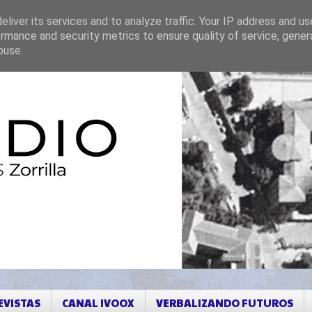
liver its services and to analyze traffic. Your IP address and u
rmance and security metrics to ensure quality of service, gene
buse.
EVISTAS
CANAL IVOOX
VERBALIZANDO FUTUROS