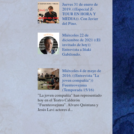
Jueves 31 de enero de
2019. ((Especial Z-
TOUR EN HORA Y
MEDIA)). Con Javier
del Pino.
Miércoles 22 de
diciembre de 2021 ((El
invitado de hoy))
Entrevista a Iñaki
Gabilondo.
Miércoles 4 de mayo de
2016. ((Entrevista "La
joven compañía"))
Fuenteovejuna
(Temporada 15/16)
"La joven compañía" han representado
hoy en el Teatro Calderón
"Fuenteovejuna". Álvaro Quintana y
Jesús Lavi actores d...