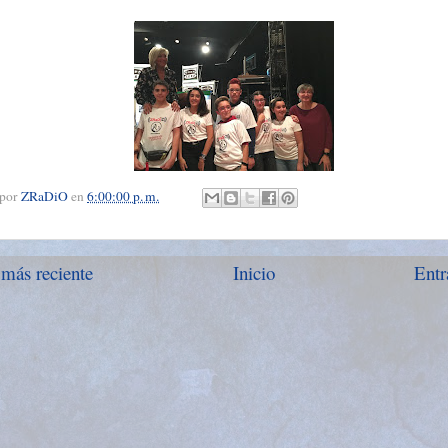
 por
ZRaDiO
en
6:00:00 p. m.
 más reciente
Inicio
Entr