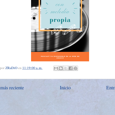
 por
ZRaDiO
en
11:19:00 a. m.
 más reciente
Inicio
Entr