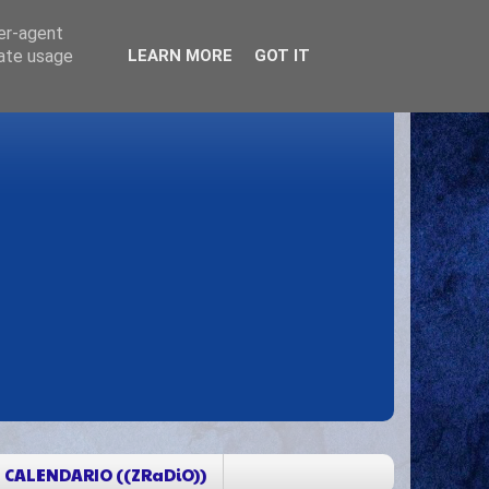
ser-agent
rate usage
LEARN MORE
GOT IT
CALENDARIO ((ZRaDiO))