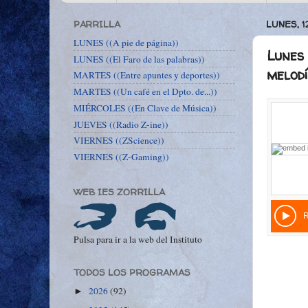
PARRILLA
LUNES, 
LUNES ((A pie de página))
Lunes 
LUNES ((El Faro de las palabras))
melodí
MARTES ((Entre apuntes y deportes))
MARTES ((Un café en el Dpto. de...))
MIÉRCOLES ((En Clave de Música))
JUEVES ((Radio Z-ine))
VIERNES ((ZScience))
VIERNES ((Z-Gaming))
WEB IES ZORRILLA
Pulsa para ir a la web del Instituto
TODOS LOS PROGRAMAS
2026
(92)
►