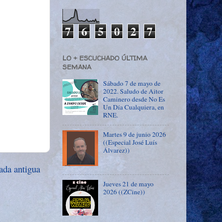
7
6
5
0
2
7
LO + ESCUCHADO ÚLTIMA
SEMANA
Sábado 7 de mayo de
2022. Saludo de Aitor
Caminero desde No Es
Un Día Cualquiera, en
RNE.
Martes 9 de junio 2026
((Especial José Luís
Álvarez))
ada antigua
Jueves 21 de mayo
2026 ((ZCine))