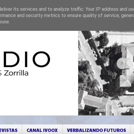
liver its services and to analyze traffic. Your IP address and u
rmance and security metrics to ensure quality of service, gene
buse.
EVISTAS
CANAL IVOOX
VERBALIZANDO FUTUROS