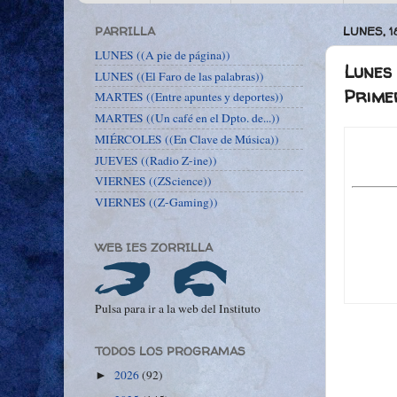
PARRILLA
LUNES, 1
LUNES ((A pie de página))
Lunes 
LUNES ((El Faro de las palabras))
Prime
MARTES ((Entre apuntes y deportes))
MARTES ((Un café en el Dpto. de...))
MIÉRCOLES ((En Clave de Música))
JUEVES ((Radio Z-ine))
VIERNES ((ZScience))
VIERNES ((Z-Gaming))
WEB IES ZORRILLA
Pulsa para ir a la web del Instituto
TODOS LOS PROGRAMAS
2026
(92)
►