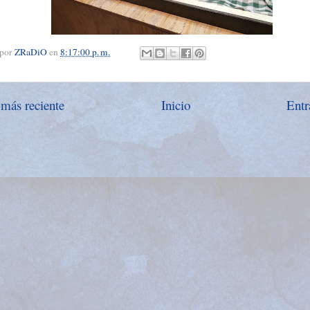
 por
ZRaDiO
en
8:17:00 p. m.
 más reciente
Inicio
Entr