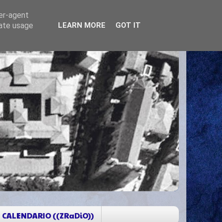
ser-agent
rate usage
LEARN MORE
GOT IT
CALENDARIO ((ZRaDiO))