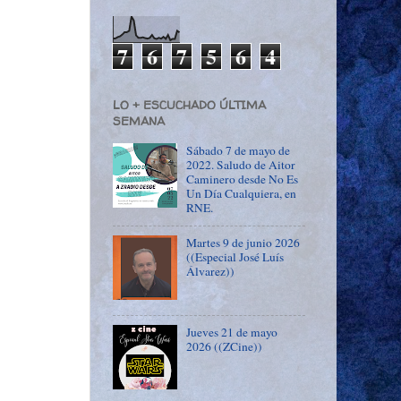
7
6
7
5
6
4
LO + ESCUCHADO ÚLTIMA
SEMANA
Sábado 7 de mayo de
2022. Saludo de Aitor
Caminero desde No Es
Un Día Cualquiera, en
RNE.
Martes 9 de junio 2026
((Especial José Luís
Álvarez))
Jueves 21 de mayo
2026 ((ZCine))