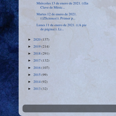
Miércoles 13 de enero de 2021. ((En
Clave de Músic...
Martes 12 de enero de 2021.
((ZScience)). Primer p...
Lunes 11 de enero de 2021. ((A pie
de página)). Li...
2020
(137)
►
2019
(214)
►
2018
(291)
►
2017
(132)
►
2016
(107)
►
2015
(99)
►
2014
(92)
►
2013
(32)
►