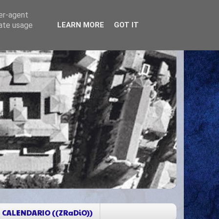
ser-agent
rate usage
LEARN MORE
GOT IT
CALENDARIO ((ZRaDiO))