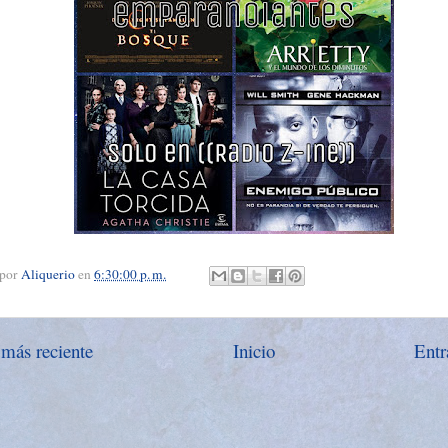
 por
Aliquerio
en
6:30:00 p. m.
 más reciente
Inicio
Entr