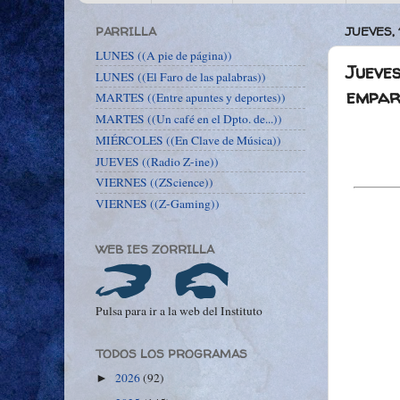
PARRILLA
JUEVES,
LUNES ((A pie de página))
Jueves
LUNES ((El Faro de las palabras))
empar
MARTES ((Entre apuntes y deportes))
MARTES ((Un café en el Dpto. de...))
MIÉRCOLES ((En Clave de Música))
JUEVES ((Radio Z-ine))
VIERNES ((ZScience))
VIERNES ((Z-Gaming))
WEB IES ZORRILLA
Pulsa para ir a la web del Instituto
TODOS LOS PROGRAMAS
2026
(92)
►