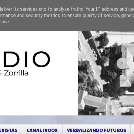
liver its services and to analyze traffic. Your IP address and u
rmance and security metrics to ensure quality of service, gene
buse.
EVISTAS
CANAL IVOOX
VERBALIZANDO FUTUROS