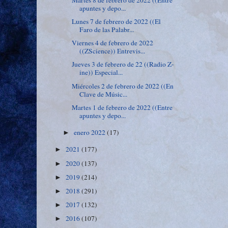
Martes 8 de febrero de 2022 ((Entre
apuntes y depo...
Lunes 7 de febrero de 2022 ((El
Faro de las Palabr...
Viernes 4 de febrero de 2022
((ZScience)) Entrevis...
Jueves 3 de febrero de 22 ((Radio Z-
ine)) Especial...
Miércoles 2 de febrero de 2022 ((En
Clave de Músic...
Martes 1 de febrero de 2022 ((Entre
apuntes y depo...
enero 2022
(17)
►
2021
(177)
►
2020
(137)
►
2019
(214)
►
2018
(291)
►
2017
(132)
►
2016
(107)
►