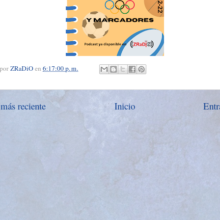
 por
ZRaDiO
en
6:17:00 p. m.
 más reciente
Inicio
Entr