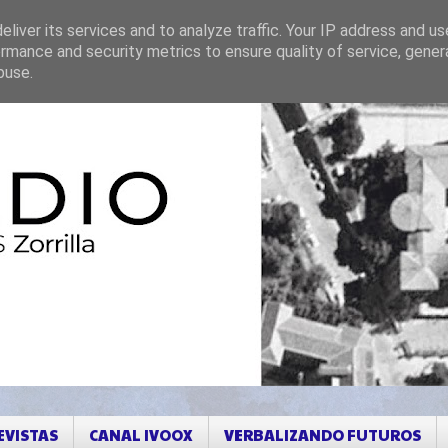
liver its services and to analyze traffic. Your IP address and u
rmance and security metrics to ensure quality of service, gene
buse.
EVISTAS
CANAL IVOOX
VERBALIZANDO FUTUROS