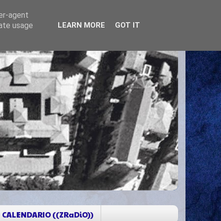
ser-agent
rate usage
LEARN MORE
GOT IT
CALENDARIO ((ZRaDiO))