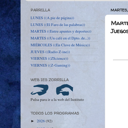
PARRILLA
MARTES,
LUNES ((A pie de página))
Marte
LUNES ((El Faro de las palabras))
Juego
MARTES ((Entre apuntes y deportes))
MARTES ((Un café en el Dpto. de...))
MIÉRCOLES ((En Clave de Música))
JUEVES ((Radio Z-ine))
VIERNES ((ZScience))
VIERNES ((Z-Gaming))
WEB IES ZORRILLA
Pulsa para ir a la web del Instituto
TODOS LOS PROGRAMAS
2026
(92)
►