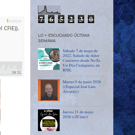
7
6
5
2
3
0
LO + ESCUCHADO ÚLTIMA
SEMANA
Sábado 7 de mayo de
2022. Saludo de Aitor
Caminero desde No Es
Un Día Cualquiera, en
RNE.
Martes 9 de junio 2026
((Especial José Luís
Álvarez))
Jueves 21 de mayo
2026 ((ZCine))