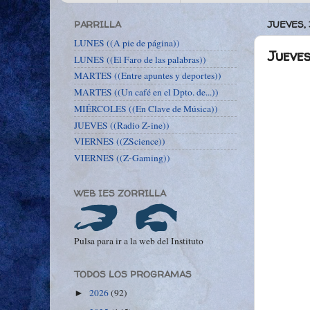
PARRILLA
JUEVES,
LUNES ((A pie de página))
Jueves
LUNES ((El Faro de las palabras))
MARTES ((Entre apuntes y deportes))
MARTES ((Un café en el Dpto. de...))
MIÉRCOLES ((En Clave de Música))
JUEVES ((Radio Z-ine))
VIERNES ((ZScience))
VIERNES ((Z-Gaming))
WEB IES ZORRILLA
Pulsa para ir a la web del Instituto
TODOS LOS PROGRAMAS
2026
(92)
►