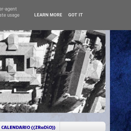
ser-agent
rate usage
LEARN MORE
GOT IT
CALENDARIO ((ZRaDiO))