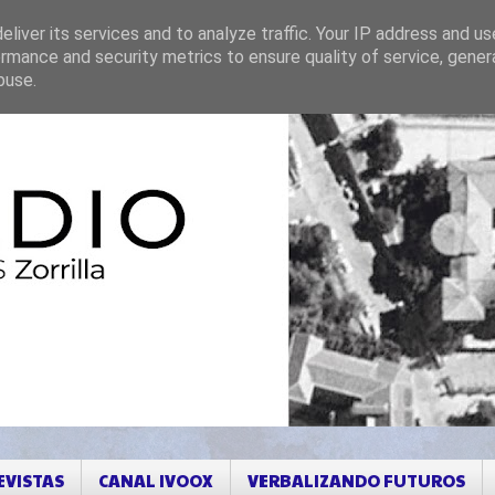
liver its services and to analyze traffic. Your IP address and u
rmance and security metrics to ensure quality of service, gene
buse.
EVISTAS
CANAL IVOOX
VERBALIZANDO FUTUROS