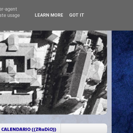
ser-agent
rate usage
LEARN MORE
GOT IT
CALENDARIO ((ZRaDiO))