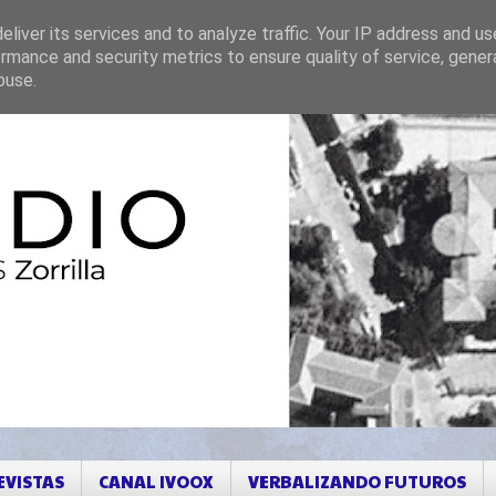
liver its services and to analyze traffic. Your IP address and u
rmance and security metrics to ensure quality of service, gene
buse.
EVISTAS
CANAL IVOOX
VERBALIZANDO FUTUROS