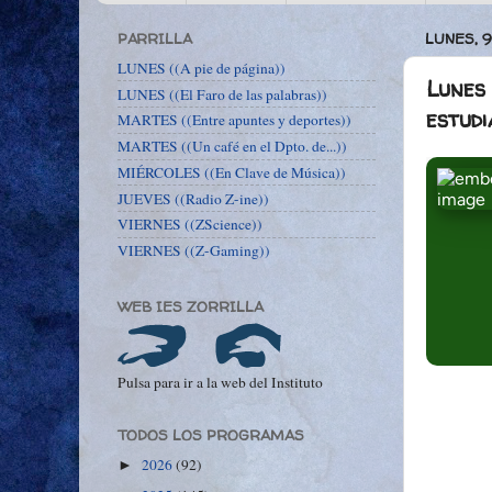
PARRILLA
LUNES, 
LUNES ((A pie de página))
Lunes 
LUNES ((El Faro de las palabras))
estudi
MARTES ((Entre apuntes y deportes))
MARTES ((Un café en el Dpto. de...))
MIÉRCOLES ((En Clave de Música))
JUEVES ((Radio Z-ine))
VIERNES ((ZScience))
VIERNES ((Z-Gaming))
WEB IES ZORRILLA
Pulsa para ir a la web del Instituto
TODOS LOS PROGRAMAS
2026
(92)
►