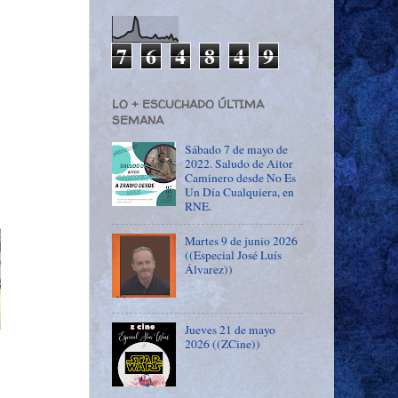
7
6
4
8
4
9
LO + ESCUCHADO ÚLTIMA
SEMANA
Sábado 7 de mayo de
2022. Saludo de Aitor
Caminero desde No Es
Un Día Cualquiera, en
RNE.
Martes 9 de junio 2026
((Especial José Luís
Álvarez))
Jueves 21 de mayo
2026 ((ZCine))