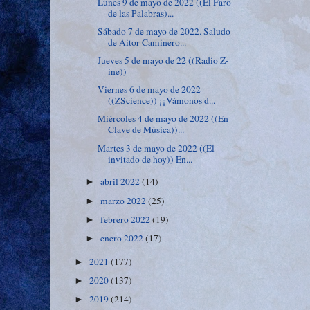
Lunes 9 de mayo de 2022 ((El Faro
de las Palabras)...
Sábado 7 de mayo de 2022. Saludo
de Aitor Caminero...
Jueves 5 de mayo de 22 ((Radio Z-
ine))
Viernes 6 de mayo de 2022
((ZScience)) ¡¡Vámonos d...
Miércoles 4 de mayo de 2022 ((En
Clave de Música))...
Martes 3 de mayo de 2022 ((El
invitado de hoy)) En...
abril 2022
(14)
►
marzo 2022
(25)
►
febrero 2022
(19)
►
enero 2022
(17)
►
2021
(177)
►
2020
(137)
►
2019
(214)
►