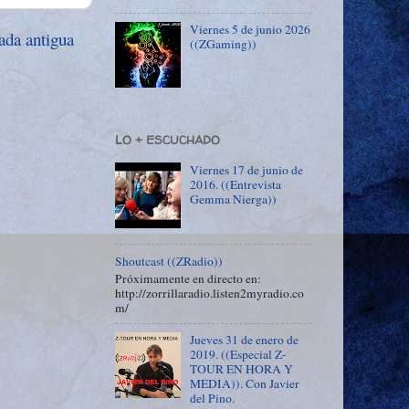
Viernes 5 de junio 2026
ada antigua
((ZGaming))
LO + ESCUCHADO
Viernes 17 de junio de
2016. ((Entrevista
Gemma Nierga))
Shoutcast ((ZRadio))
Próximamente en directo en:
http://zorrillaradio.listen2myradio.co
m/
Jueves 31 de enero de
2019. ((Especial Z-
TOUR EN HORA Y
MEDIA)). Con Javier
del Pino.