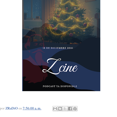
 por
ZRaDiO
en
7:56:00 a. m.