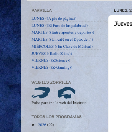
PARRILLA
LUNES, 
LUNES ((A pie de página))
Jueves
LUNES ((El Faro de las palabras))
MARTES ((Entre apuntes y deportes))
MARTES ((Un café en el Dpto. de...))
MIÉRCOLES ((En Clave de Música))
JUEVES ((Radio Z-ine))
VIERNES ((ZScience))
VIERNES ((Z-Gaming))
WEB IES ZORRILLA
Pulsa para ir a la web del Instituto
TODOS LOS PROGRAMAS
2026
(92)
►