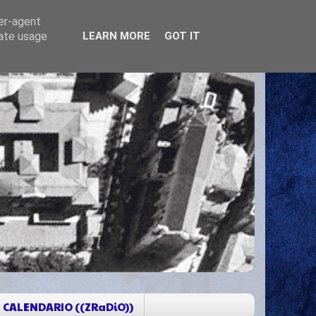
ser-agent
rate usage
LEARN MORE
GOT IT
CALENDARIO ((ZRaDiO))