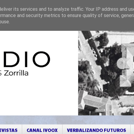
liver its services and to analyze traffic. Your IP address and u
rmance and security metrics to ensure quality of service, gene
buse.
EVISTAS
CANAL IVOOX
VERBALIZANDO FUTUROS