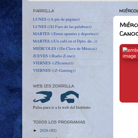
PARRILLA
MIÉRCOL
LUNES ((A pie de página))
Miérco
LUNES ((El Faro de las palabras))
Canci
MARTES ((Entre apuntes y deportes))
MARTES ((Un café en el Dpto. de...))
MIÉRCOLES ((En Clave de Música))
JUEVES ((Radio Z-ine))
VIERNES ((ZScience))
VIERNES ((Z-Gaming))
WEB IES ZORRILLA
Pulsa para ir a la web del Instituto
TODOS LOS PROGRAMAS
2026
(92)
►