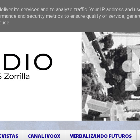
liver its services and to analyze traffic. Your IP address and u
rmance and security metrics to ensure quality of service, gene
buse.
EVISTAS
CANAL IVOOX
VERBALIZANDO FUTUROS