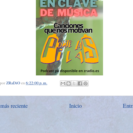
 por
ZRaDiO
en
6:22:00 p. m.
 más reciente
Inicio
Entr