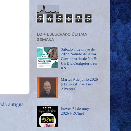
7
6
5
6
7
5
LO + ESCUCHADO ÚLTIMA
SEMANA
Sábado 7 de mayo de
2022. Saludo de Aitor
Caminero desde No Es
Un Día Cualquiera, en
RNE.
Martes 9 de junio 2026
((Especial José Luís
Álvarez))
ada antigua
Jueves 21 de mayo
2026 ((ZCine))