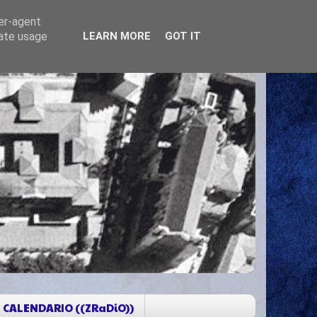
ser-agent
rate usage
LEARN MORE
GOT IT
CALENDARIO ((ZRaDiO))