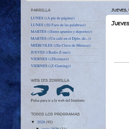
PARRILLA
JUEVES, 
LUNES ((A pie de página))
Jueve
LUNES ((El Faro de las palabras))
MARTES ((Entre apuntes y deportes))
MARTES ((Un café en el Dpto. de...))
MIÉRCOLES ((En Clave de Música))
JUEVES ((Radio Z-ine))
VIERNES ((ZScience))
VIERNES ((Z-Gaming))
WEB IES ZORRILLA
Pulsa para ir a la web del Instituto
TODOS LOS PROGRAMAS
2026
(92)
▼
junio 2026
(21)
▼