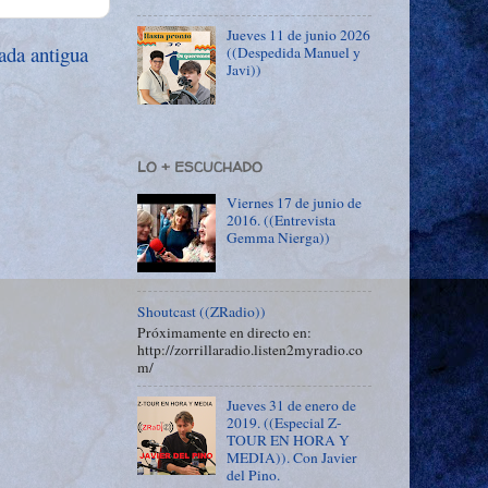
Jueves 11 de junio 2026
ada antigua
((Despedida Manuel y
Javi))
LO + ESCUCHADO
Viernes 17 de junio de
2016. ((Entrevista
Gemma Nierga))
Shoutcast ((ZRadio))
Próximamente en directo en:
http://zorrillaradio.listen2myradio.co
m/
Jueves 31 de enero de
2019. ((Especial Z-
TOUR EN HORA Y
MEDIA)). Con Javier
del Pino.