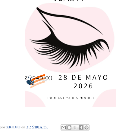
 por
ZRaDiO
en
7:55:00 a. m.