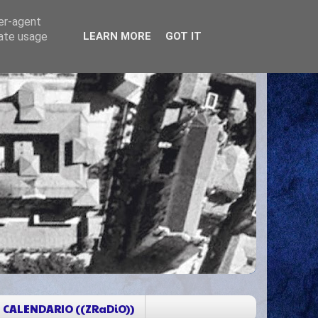
ser-agent
rate usage
LEARN MORE
GOT IT
CALENDARIO ((ZRaDiO))