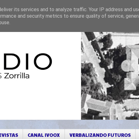
liver its services and to analyze traffic. Your IP address and u
rmance and security metrics to ensure quality of service, gene
buse.
EVISTAS
CANAL IVOOX
VERBALIZANDO FUTUROS