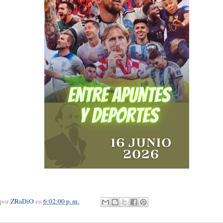
 por
ZRaDiO
en
6:02:00 p. m.