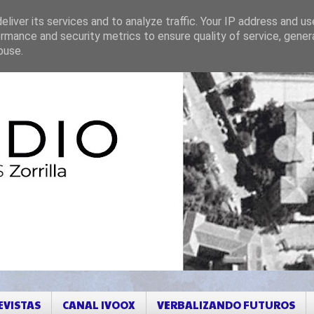
liver its services and to analyze traffic. Your IP address and u
rmance and security metrics to ensure quality of service, gene
buse.
EVISTAS
CANAL IVOOX
VERBALIZANDO FUTUROS