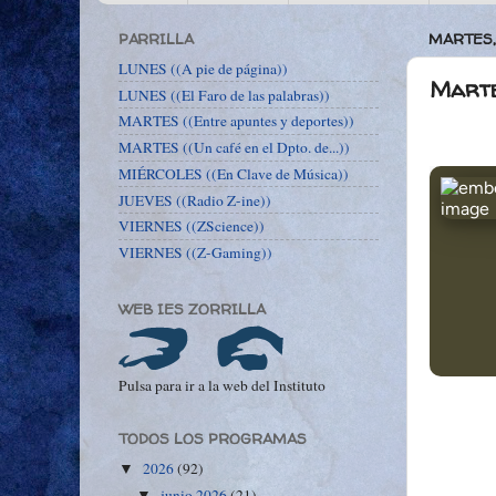
PARRILLA
MARTES,
LUNES ((A pie de página))
Martes
LUNES ((El Faro de las palabras))
MARTES ((Entre apuntes y deportes))
MARTES ((Un café en el Dpto. de...))
MIÉRCOLES ((En Clave de Música))
JUEVES ((Radio Z-ine))
VIERNES ((ZScience))
VIERNES ((Z-Gaming))
WEB IES ZORRILLA
Pulsa para ir a la web del Instituto
TODOS LOS PROGRAMAS
2026
(92)
▼
junio 2026
(21)
▼