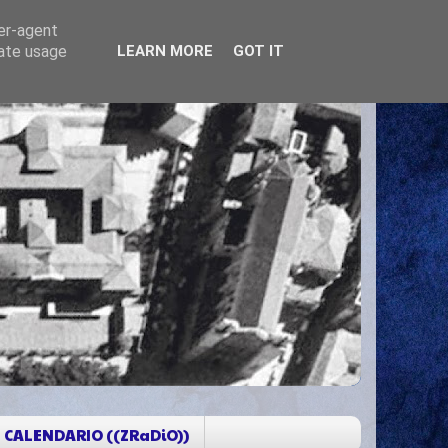
ser-agent
rate usage
LEARN MORE
GOT IT
CALENDARIO ((ZRaDiO))