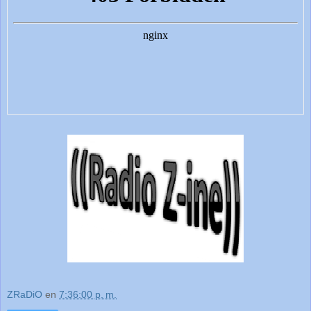
ZRaDiO
en
7:36:00 p. m.