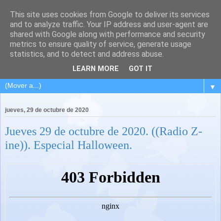
This site uses cookies from Google to deliver its services
and to analyze traffic. Your IP address and user-agent are
shared with Google along with performance and security
metrics to ensure quality of service, generate usage
statistics, and to detect and address abuse.
LEARN MORE
GOT IT
▼
jueves, 29 de octubre de 2020
Jueves 29 de octubre de 2020. ((Radio Z-
ine)). Especial Halloween.