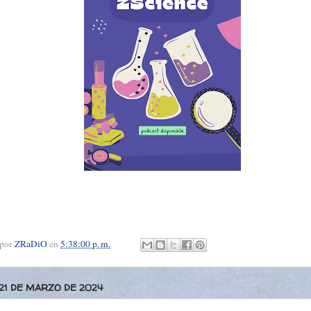
 por
ZRaDiO
en
5:38:00 p. m.
 21 DE MARZO DE 2024