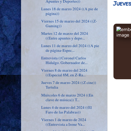
Apuntes y Deportes))
Jueves
Lunes 18 de marzo 2024 ((A pie de
página))
Viernes 15 de marzo del 2024 ((Z-
Gaming))
Martes 12 de marzo del 2024
((Entre apuntes y depo...
Lunes 11 de marzo del 2024 ((A pie
de página-Espec...
Entrevista ((Coronel Carlos
Hidalgo. Gobernador de...
Viernes 8 de marzo del 2024
((Especial 8M, en Z-Ra...
Jueves 7 de marzo 2024 ((Z cine))
Tertulia
Miércoles 6 de marzo 2024 ((En
clave de música)) T...
Lunes 4 de marzo del 2024 ((El
Faro de las Palabras))
Viernes 1 de marzo de 2024
((Entrevista a Irene Va...