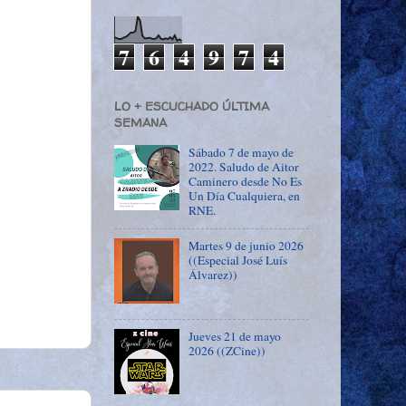
7
6
4
9
7
4
LO + ESCUCHADO ÚLTIMA
SEMANA
Sábado 7 de mayo de
2022. Saludo de Aitor
Caminero desde No Es
Un Día Cualquiera, en
RNE.
Martes 9 de junio 2026
((Especial José Luís
Álvarez))
Jueves 21 de mayo
2026 ((ZCine))