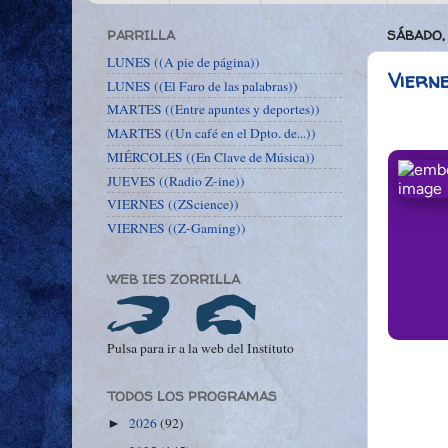
PARRILLA
SÁBADO,
LUNES ((A pie de página))
Vierne
LUNES ((El Faro de las palabras))
MARTES ((Entre apuntes y deportes))
MARTES ((Un café en el Dpto. de...))
MIÉRCOLES ((En Clave de Música))
JUEVES ((Radio Z-ine))
VIERNES ((ZScience))
VIERNES ((Z-Gaming))
WEB IES ZORRILLA
Pulsa para ir a la web del Instituto
TODOS LOS PROGRAMAS
2026
(92)
►