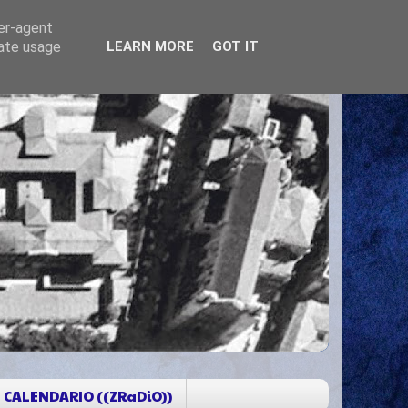
ser-agent
rate usage
LEARN MORE
GOT IT
CALENDARIO ((ZRaDiO))