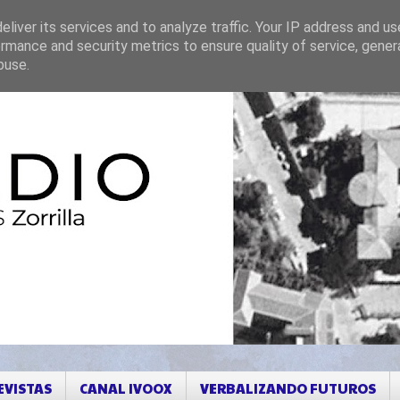
liver its services and to analyze traffic. Your IP address and u
rmance and security metrics to ensure quality of service, gene
buse.
EVISTAS
CANAL IVOOX
VERBALIZANDO FUTUROS