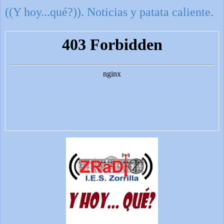
((Y hoy...qué?)). Noticias y patata caliente.