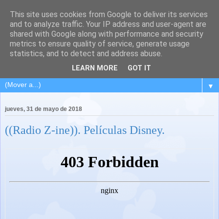
This site uses cookies from Google to deliver its services
and to analyze traffic. Your IP address and user-agent are
shared with Google along with performance and security
metrics to ensure quality of service, generate usage
statistics, and to detect and address abuse.
LEARN MORE
GOT IT
▼
jueves, 31 de mayo de 2018
((Radio Z-ine)). Películas Disney.