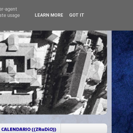
ser-agent
rate usage
LEARN MORE
GOT IT
CALENDARIO ((ZRaDiO))