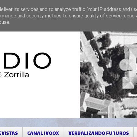
liver its services and to analyze traffic. Your IP address and u
rmance and security metrics to ensure quality of service, gene
buse.
EVISTAS
CANAL IVOOX
VERBALIZANDO FUTUROS