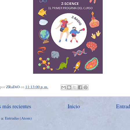
 por
ZRaDiO
en
11:13:00 p. m.
s más recientes
Inicio
Entrad
e a:
Entradas (Atom)