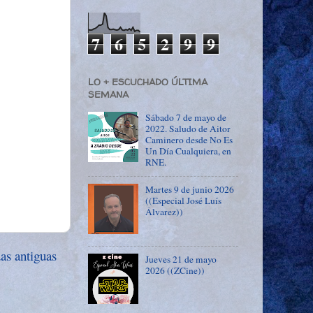
7
6
5
2
9
9
LO + ESCUCHADO ÚLTIMA
SEMANA
Sábado 7 de mayo de
2022. Saludo de Aitor
Caminero desde No Es
Un Día Cualquiera, en
RNE.
Martes 9 de junio 2026
((Especial José Luís
Álvarez))
as antiguas
Jueves 21 de mayo
2026 ((ZCine))