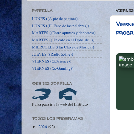
PARRILLA
VIERNES
LUNES ((A pie de página))
Vierne
LUNES ((El Faro de las palabras))
progr
MARTES ((Entre apuntes y deportes))
MARTES ((Un café en el Dpto. de...))
MIÉRCOLES ((En Clave de Música))
JUEVES ((Radio Z-ine))
VIERNES ((ZScience))
VIERNES ((Z-Gaming))
WEB IES ZORRILLA
Pulsa para ir a la web del Instituto
TODOS LOS PROGRAMAS
2026
(92)
►