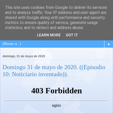
This site uses cookies from Google to deliver its services
and to analyze traffic. Your IP address and user-agent are
shared with Google along with performance and security
metrics to ensure quality of service, generate usage
statistics, and to detect and address abuse.
LEARN MORE
GOT IT
▼
domingo, 31 de mayo de 2020
Domingo 31 de mayo de 2020. ((Episodio
10: Noticiario inventado)).