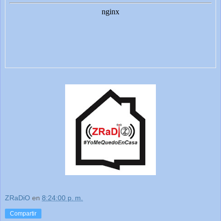
ZRaDiO
en
8:24:00 p. m.
Compartir