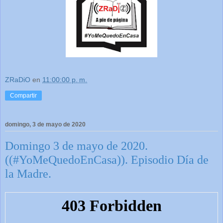
ZRaDiO
en
11:00:00 p. m.
Compartir
domingo, 3 de mayo de 2020
Domingo 3 de mayo de 2020.
((#YoMeQuedoEnCasa)). Episodio Día de
la Madre.