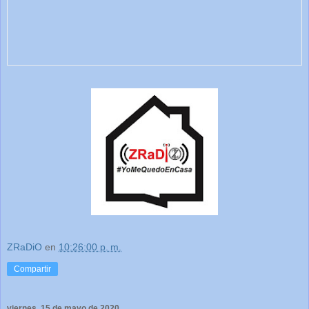
ZRaDiO
en
10:26:00 p. m.
Compartir
viernes, 15 de mayo de 2020