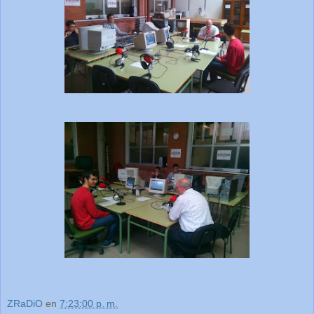
ZRaDiO
en
7:23:00 p. m.