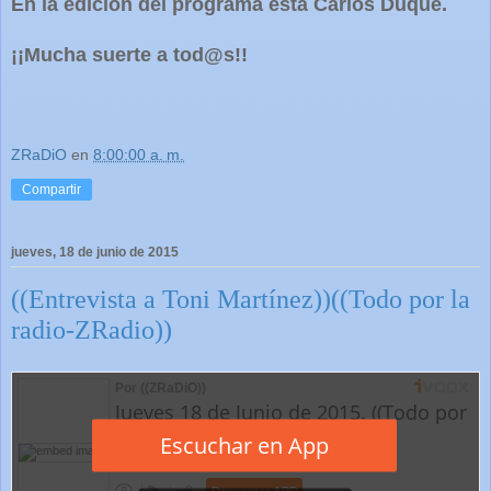
En la edición del programa está Carlos Duque.
¡¡Mucha suerte a tod@s!!
ZRaDiO
en
8:00:00 a. m.
Compartir
jueves, 18 de junio de 2015
((Entrevista a Toni Martínez))((Todo por la
radio-ZRadio))