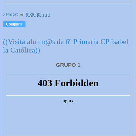
ZRaDiO
en
9:38:00 a. m.
Compartir
((Visita alumn@s de 6º Primaria CP Isabel
la Católica))
GRUPO 1