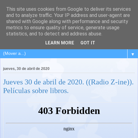
This site uses cookies from Google to deliver its services
and to analyze traffic. Your IP address and user-agent are
shared with Google along with performance and security
metrics to ensure quality of service, generate usage
statistics, and to detect and address abuse.
LEARN MORE
GOT IT
▼
jueves, 30 de abril de 2020
Jueves 30 de abril de 2020. ((Radio Z-ine)).
Películas sobre libros.