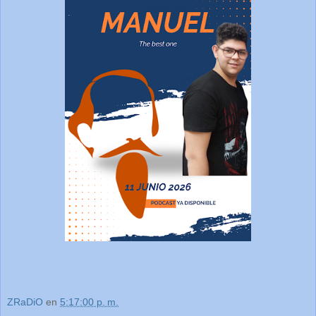
ZRaDiO
en
5:17:00 p. m.